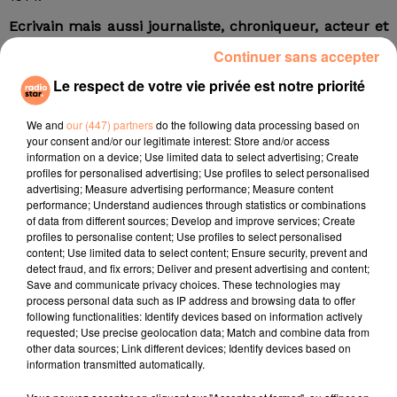
Ecrivain mais aussi journaliste, chroniqueur, acteur et
philosophe
Continuer sans accepter
Directeur général du
Figaro
de 1974 à 1977, Jean
Le respect de votre vie privée est notre priorité
Bruno Wladimir François de Paule Le Fèvre
d’Ormesson contribue à en relancer les ventes et le
We and
our (447) partners
do the following data processing based on
your consent and/or our legitimate interest: Store and/or access
prestige. Il fut également Secrétaire général, puis
information on a device; Use limited data to select advertising; Create
Président du Conseil international de la philosophie et
profiles for personalised advertising; Use profiles to select personalised
des sciences humaines à l’UNESCO. Le romancier fut
advertising; Measure advertising performance; Measure content
performance; Understand audiences through statistics or combinations
élu à l‘Académie française le 18 octobre 1973.
of data from different sources; Develop and improve services; Create
En 2013, l’écrivain, chroniqueur, journaliste,
profiles to personalise content; Use profiles to select personalised
content; Use limited data to select content; Ensure security, prevent and
acteur et philosophe avait évoqué le cancer de la
detect fraud, and fix errors; Deliver and present advertising and content;
vessie qui lui a valu huit mois d’hospitalisation mais
Save and communicate privacy choices. These technologies may
dont il était en rémission.
process personal data such as IP address and browsing data to offer
following functionalities: Identify devices based on information actively
fil actus
requested; Use precise geolocation data; Match and combine data from
other data sources; Link different devices; Identify devices based on
information transmitted automatically.
4 juillet 2022