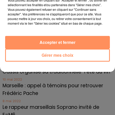
Radio Star Live avec Dadju
Vous pouvez accepter en cliquant sur "Accepter et fermer", ou affiner en
sélectionnant les finalités et/ou partenaires dans "Gérer mes choix".
27 juin 2022
Vous pouvez également refuser en cliquant sur "Continuer sans
Marseille : une application pour mettre en
accepter". Vos préférences ne s'appliqueront que pour ce site. Vous
pouvez mettre à jour vos choix, ou retirer votre consentement à tout
relation extras et...
moment via le lien "Gérer les cookies" situé en bas de chaque page.
27 juin 2022
Le cocholed pour jouer à la pétanque
Accepter et fermer
jusqu'au bout de la nuit !
10 mai 2022
Gérer mes choix
Toulon : des quais électrifiés pour 2023 !
10 mai 2022
Cassis organise sa traditionnelle "Fête du vin"
10 mai 2022
Marseille : appel à témoins pour retrouver
Frédéric Pache
8 mai 2022
Le rappeur marseillais Soprano invité de
E=M6