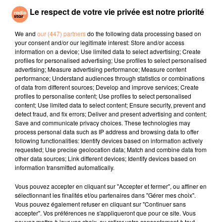
des fins académiques.
Le respect de votre vie privée est notre priorité
Le professeur de pharmacologie de 61 ans a aussi,
We and
our (447) partners
do the following data processing based on
d'après les investigations, fait produire l'an dernier à
your consent and/or our legitimate interest: Store and/or access
ses élèves une drogue appelée 5F-QUPIC (ou 5F-PB-
information on a device; Use limited data to select advertising; Create
22), similaire au cannabis, et interdite au Japon en
profiles for personalised advertising; Use profiles to select personalised
advertising; Measure advertising performance; Measure content
2014 pour sa possible responsabilité dans des
performance; Understand audiences through statistics or combinations
accidents de la route. L'archipel possède une
of data from different sources; Develop and improve services; Create
législation très sévère contre les stupéfiants.
profiles to personalise content; Use profiles to select personalised
content; Use limited data to select content; Ensure security, prevent and
fil actus
detect fraud, and fix errors; Deliver and present advertising and content;
Save and communicate privacy choices. These technologies may
process personal data such as IP address and browsing data to offer
4 juillet 2022
following functionalities: Identify devices based on information actively
Radio Star Live avec Dadju
requested; Use precise geolocation data; Match and combine data from
other data sources; Link different devices; Identify devices based on
27 juin 2022
information transmitted automatically.
Marseille : une application pour mettre en
Vous pouvez accepter en cliquant sur "Accepter et fermer", ou affiner en
relation extras et...
sélectionnant les finalités et/ou partenaires dans "Gérer mes choix".
Vous pouvez également refuser en cliquant sur "Continuer sans
27 juin 2022
accepter". Vos préférences ne s'appliqueront que pour ce site. Vous
Le cocholed pour jouer à la pétanque
pouvez mettre à jour vos choix, ou retirer votre consentement à tout