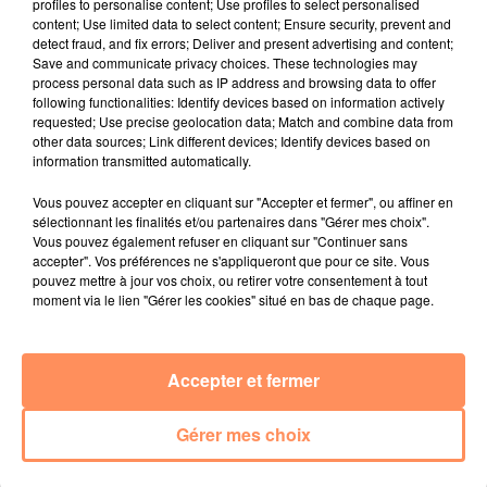
profiles to personalise content; Use profiles to select personalised
la rue.
content; Use limited data to select content; Ensure security, prevent and
detect fraud, and fix errors; Deliver and present advertising and content;
Déjà obligatoire dans les lieux publics fermés en Italie,
Save and communicate privacy choices. These technologies may
il le deviendra désormais en extérieur dans tout le
process personal data such as IP address and browsing data to offer
pays à partir de jeudi, selon un décret-loi publié
following functionalities: Identify devices based on information actively
requested; Use precise geolocation data; Match and combine data from
mercredi soir. Le port du masque ne sera toutefois
other data sources; Link different devices; Identify devices based on
pas obligatoire à domicile et dans des lieux isolés
information transmitted automatically.
fréquentés par une même famille. Les enfants de
Vous pouvez accepter en cliquant sur "Accepter et fermer", ou affiner en
moins de six ans, ainsi que les personnes souffrant de
sélectionnant les finalités et/ou partenaires dans "Gérer mes choix".
pathologies incompatibles avec le port du masque,
Vous pouvez également refuser en cliquant sur "Continuer sans
sont exemptés. Le masque ne sera pas non plus
accepter". Vos préférences ne s'appliqueront que pour ce site. Vous
pouvez mettre à jour vos choix, ou retirer votre consentement à tout
obligatoire lors d’activités sportives.
moment via le lien "Gérer les cookies" situé en bas de chaque page.
fil actus
Accepter et fermer
4 juillet 2022
Radio Star Live avec Dadju
Gérer mes choix
27 juin 2022
Marseille : une application pour mettre en