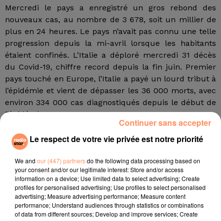
Mercredi le pays a enregistré un gros rebond des
nouveaux cas, au nombre de 3 678, soit un millier de
plus en 24 heures. Le pays n’avait pas connu une telle
progression depuis la mi-avril lorsque les habitants
étaient confinés. L’Italie a déploré mercredi 31 décès
du Covid-19, chiffre record depuis la fin juin. Premier
pays touché en Europe, l’Italie a payé un lourd tribut à
l’épidémie et vient de dépasser les 36 000 morts, avec
environ 334 000 cas diagnostiqués depuis le début de
l’épidémie.
Continuer sans accepter
Le ministre italien de la Santé, Roberto Speranza, a
Le respect de votre vie privée est notre priorité
annoncé sur son compte Facebook avoir signé un
arrêté prévoyant des tests obligatoires de détection du
We and
our (447) partners
do the following data processing based on
Covid-19 pour les personnes arrivant de Belgique, des
your consent and/or our legitimate interest: Store and/or access
Pays-Bas et de République tchèque. Certaines villes,
information on a device; Use limited data to select advertising; Create
profiles for personalised advertising; Use profiles to select personalised
comme Gênes, ou certaines régions, comme le Latium
advertising; Measure advertising performance; Measure content
(Rome) ou la Campanie (Naples), avaient pris les
performance; Understand audiences through statistics or combinations
devants en rendant obligatoire le port du masque dans
of data from different sources; Develop and improve services; Create