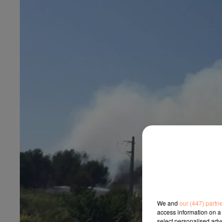
We and
our (447) partn
access information on a 
select personalised ad