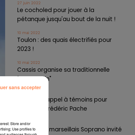
27 juin 2022
Le cocholed pour jouer à la
pétanque jusqu'au bout de la nuit !
10 mai 2022
Toulon : des quais électrifiés pour
2023 !
10 mai 2022
Cassis organise sa traditionnelle
"Fête du vin"
uer sans accepter
10 mai 2022
Marseille : appel à témoins pour
retrouver Frédéric Pache
8 mai 2022
erest: Store and/or
Le rappeur marseillais Soprano invité
tising; Use profiles to
tand audiences through