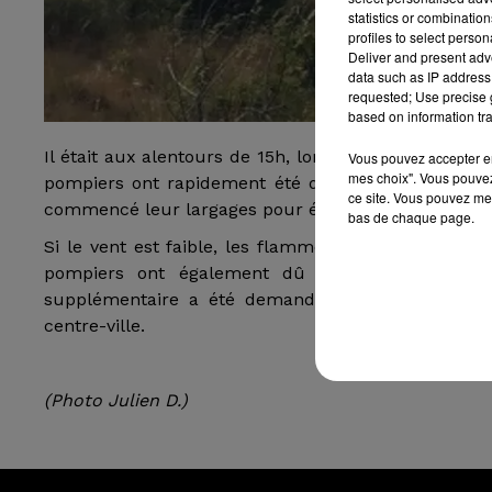
statistics or combinatio
profiles to select person
Deliver and present adv
data such as IP address 
requested; Use precise g
based on information tra
Il était aux alentours de 15h, lorsqu'un départ de fe
Vous pouvez accepter en 
mes choix". Vous pouvez
pompiers ont rapidement été dépêchés sur place. U
ce site. Vous pouvez met
commencé leur largages pour épauler les équipes d'
bas de chaque page.
Si le vent est faible, les flammes ont menacé une 
pompiers ont également dû s'employer pour pr
supplémentaire a été demandé par les sapeurs-p
centre-ville.
(Photo Julien D.)