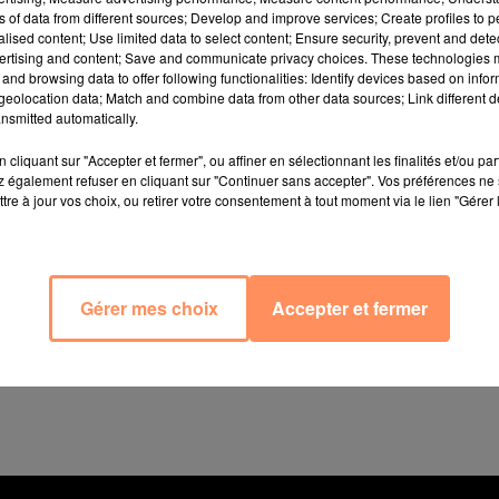
ns of data from different sources; Develop and improve services; Create profiles to 
alised content; Use limited data to select content; Ensure security, prevent and detect
ertising and content; Save and communicate privacy choices. These technologies
and browsing data to offer following functionalities: Identify devices based on infor
eolocation data; Match and combine data from other data sources; Link different de
nsmitted automatically.
u a été signalé à Istres, route de la Cabane noire (D52). 
cliquant sur "Accepter et fermer", ou affiner en sélectionnant les finalités et/ou pa
 également refuser en cliquant sur "Continuer sans accepter". Vos préférences ne 
ne vingtaine d'engins ont été déployés et 4 Canadair 
tre à jour vos choix, ou retirer votre consentement à tout moment via le lien "Gérer 
intervention au sol.
dizaine d'hectares, finalement quatre ont été détruits. 
otéger un centre équestre. Un renfort d'un Canada
ompiers. L'odeur de fumée est ressentie jusque dans 
Gérer mes choix
Accepter et fermer
E