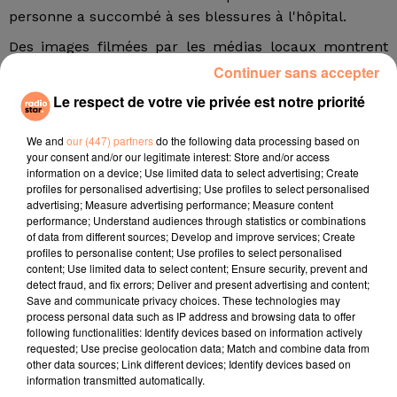
personne a succombé à ses blessures à l'hôpital.
Des images filmées par les médias locaux montrent
que le SUV a été fortement endommagé par l'accident.
Continuer sans accepter
Le camion, en revanche, présente peu de dégâts en
Le respect de votre vie privée est notre priorité
apparence. Le conducteur du poids lourd ne présente
que des blessures superficielles, d'après le porte-
We and
our (447) partners
do the following data processing based on
parole de la patrouille de la California Highway.
your consent and/or our legitimate interest: Store and/or access
information on a device; Use limited data to select advertising; Create
Selon le docteur Adolphe Edward, chef exécutif de
profiles for personalised advertising; Use profiles to select personalised
centre médical El Centro Regional, dont les propos
advertising; Measure advertising performance; Measure content
performance; Understand audiences through statistics or combinations
sont rapportés par le New York Times, les personnes à
of data from different sources; Develop and improve services; Create
bord du SUV seraient des migrants sans papiers.
profiles to personalise content; Use profiles to select personalised
L'accident a en effet eu lieu à quelques kilomètres de
content; Use limited data to select content; Ensure security, prevent and
detect fraud, and fix errors; Deliver and present advertising and content;
la frontière avec le Mexique. Une enquête a été
Save and communicate privacy choices. These technologies may
ouverte pour faire la lumière sur les différents
process personal data such as IP address and browsing data to offer
éléments de l'enquête.
following functionalities: Identify devices based on information actively
requested; Use precise geolocation data; Match and combine data from
fil actus
other data sources; Link different devices; Identify devices based on
information transmitted automatically.