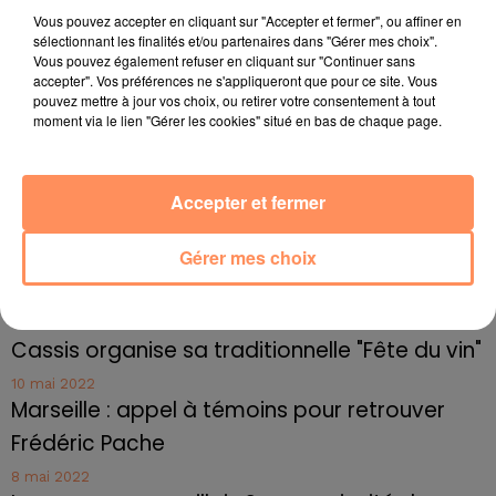
4 juillet 2022
Vous pouvez accepter en cliquant sur "Accepter et fermer", ou affiner en
Radio Star Live avec Dadju
sélectionnant les finalités et/ou partenaires dans "Gérer mes choix".
Vous pouvez également refuser en cliquant sur "Continuer sans
27 juin 2022
accepter". Vos préférences ne s'appliqueront que pour ce site. Vous
Marseille : une application pour mettre en
pouvez mettre à jour vos choix, ou retirer votre consentement à tout
moment via le lien "Gérer les cookies" situé en bas de chaque page.
relation extras et...
27 juin 2022
Le cocholed pour jouer à la pétanque
Accepter et fermer
jusqu'au bout de la nuit !
Gérer mes choix
10 mai 2022
Toulon : des quais électrifiés pour 2023 !
10 mai 2022
Cassis organise sa traditionnelle "Fête du vin"
10 mai 2022
Marseille : appel à témoins pour retrouver
Frédéric Pache
8 mai 2022