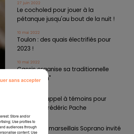
27 juin 2022
Le cocholed pour jouer à la
pétanque jusqu'au bout de la nuit !
10 mai 2022
Toulon : des quais électrifiés pour
2023 !
10 mai 2022
Cassis organise sa traditionnelle
"Fête du vin"
uer sans accepter
10 mai 2022
Marseille : appel à témoins pour
retrouver Frédéric Pache
erest: Store and/or
tising; Use profiles to
8 mai 2022
tand audiences through
Le rappeur marseillais Soprano invité
personalise content; Use