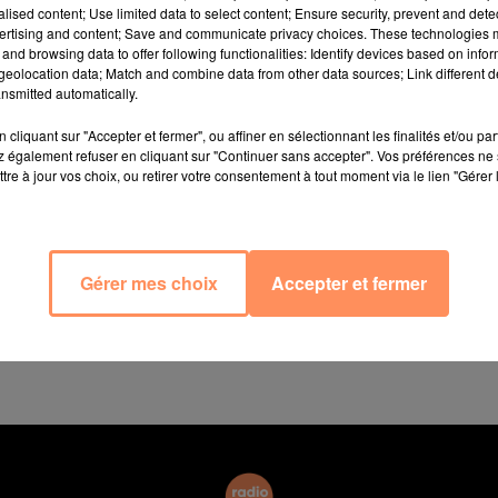
alised content; Use limited data to select content; Ensure security, prevent and detect
ertising and content; Save and communicate privacy choices. These technologies
and browsing data to offer following functionalities: Identify devices based on infor
obé, lundi 1er juillet, au moins 150 bouteilles de vins
eolocation data; Match and combine data from other data sources; Link different de
oilé du XVIIè arrondissement de Paris installé près de l’
nsmitted automatically.
 600.000 euros”,
selon une source proche du dossier, ci
cliquant sur "Accepter et fermer", ou affiner en sélectionnant les finalités et/ou pa
 également refuser en cliquant sur "Continuer sans accepter". Vos préférences ne 
tre à jour vos choix, ou retirer votre consentement à tout moment via le lien "Gérer 
a spécialisé. Le ou les malfaiteurs sont entrés dans la c
t un “trou d’environ 50 cm de diamètre”. Ils ont ensu
 grands crus provenant notamment des domaines Petrus 
ice judiciaire de Paris a été saisie de m’enquête.
Gérer mes choix
Accepter et fermer
ky d’une valeur totale de près de 700.000 euros avaient 
RTL. La cible, une boutique de luxe parisienne, vendait 