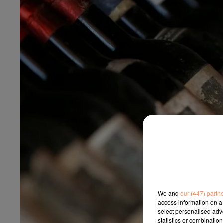
We and
our (447) partn
access information on a 
select personalised ad
statistics or combinatio