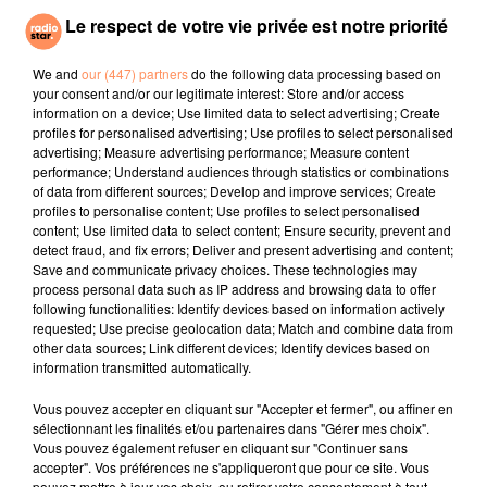
Le respect de votre vie privée est notre priorité
la propriétaire qui reconnait immédiatement son écran
plat. Pris de peur, l'homme le pose au sol et s'enfuit
We and
our (447) partners
do the following data processing based on
en courant. Trahi par ses empreintes, il a été
your consent and/or our legitimate interest: Store and/or access
rapidement identifié par la police qui l'a placé
information on a device; Use limited data to select advertising; Create
en garde à vue. Il avait besoin d'argent pour acheter
profiles for personalised advertising; Use profiles to select personalised
advertising; Measure advertising performance; Measure content
ses doses de drogue et espère que son séjour en
performance; Understand audiences through statistics or combinations
prison sera long pour pouvoir se sevrer, comme il l'a
of data from different sources; Develop and improve services; Create
déclaré aux gendarmes...
profiles to personalise content; Use profiles to select personalised
content; Use limited data to select content; Ensure security, prevent and
fil actus
detect fraud, and fix errors; Deliver and present advertising and content;
Save and communicate privacy choices. These technologies may
process personal data such as IP address and browsing data to offer
4 juillet 2022
following functionalities: Identify devices based on information actively
Radio Star Live avec Dadju
requested; Use precise geolocation data; Match and combine data from
other data sources; Link different devices; Identify devices based on
27 juin 2022
information transmitted automatically.
Marseille : une application pour mettre en
Vous pouvez accepter en cliquant sur "Accepter et fermer", ou affiner en
relation extras et...
sélectionnant les finalités et/ou partenaires dans "Gérer mes choix".
Vous pouvez également refuser en cliquant sur "Continuer sans
27 juin 2022
accepter". Vos préférences ne s'appliqueront que pour ce site. Vous
Le cocholed pour jouer à la pétanque
pouvez mettre à jour vos choix, ou retirer votre consentement à tout