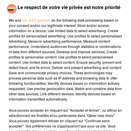
dont la profession principale est l’écriture de fictions
Le respect de votre vie privée est notre priorité
historiques, est à la hauteur de ses espérances, et
même au-delà. Il a ainsi gagné jusqu’à 200 € en une
We and
our (447) partners
do the following data processing based on
your consent and/or our legitimate interest: Store and/or access
seule journée grâce à cette activité. Il faut dire que les
information on a device; Use limited data to select advertising; Create
tarifs proposés par le trentenaire sont assez onéreux :
profiles for personalised advertising; Use profiles to select personalised
il facture l’heure d’attente 20 livres sterling (environ 24
advertising; Measure advertising performance; Measure content
performance; Understand audiences through statistics or combinations
€).
of data from different sources; Develop and improve services; Create
profiles to personalise content; Use profiles to select personalised
Crédit photo : Kiran Ridley via Getty Images
content; Use limited data to select content; Ensure security, prevent and
fil actus
detect fraud, and fix errors; Deliver and present advertising and content;
Save and communicate privacy choices. These technologies may
process personal data such as IP address and browsing data to offer
following functionalities: Identify devices based on information actively
4 juillet 2022
requested; Use precise geolocation data; Match and combine data from
Radio Star Live avec Dadju
other data sources; Link different devices; Identify devices based on
information transmitted automatically.
27 juin 2022
Marseille : une application pour mettre en
Vous pouvez accepter en cliquant sur "Accepter et fermer", ou affiner en
relation extras et...
sélectionnant les finalités et/ou partenaires dans "Gérer mes choix".
Vous pouvez également refuser en cliquant sur "Continuer sans
27 juin 2022
accepter". Vos préférences ne s'appliqueront que pour ce site. Vous
Le cocholed pour jouer à la pétanque