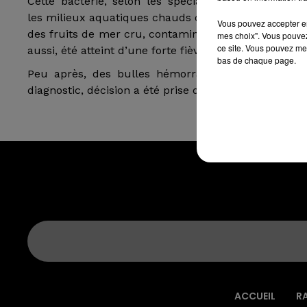
Cette bactérie, selon les spécialistes, est très vir
les milieux aquatiques chauds où elle est ingérée p
Vous pouvez accepter en 
des fruits de mer cru, contaminés, que l’homme a re
mes choix". Vous pouvez
ce site. Vous pouvez met
aussi, été atteint d’une forte fièvre.
bas de chaque page.
Peu après, des bulles hémorragiques apparaîtron
diagnostic, décision a été prise de l’amputer du bra
ACCUEIL
R