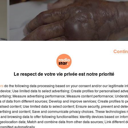
Contin
Le respect de votre vie privée est notre priorité
ers
do the following data processing based on your consent and/or our legitimate int
n Corée du Sud a été amputé après avoir mangé des fruits
device; Use limited data to select advertising; Create profiles for personalised adver
de II, d’hypertension et d’une affection rénale. Il était d
vertising; Measure advertising performance; Measure content performance; Unders
ns of data from different sources; Develop and improve services; Create profiles to 
 homme a eu la mauvaise idée de consommer cru, des fru
alised content; Use limited data to select content; Ensure security, prevent and detect
se, la Vibrio Vulfinicus.
ertising and content; Save and communicate privacy choices. These technologies
and browsing data to offer following functionalities: Identify devices based on infor
eolocation data; Match and combine data from other data sources; Link different de
nsmitted automatically.