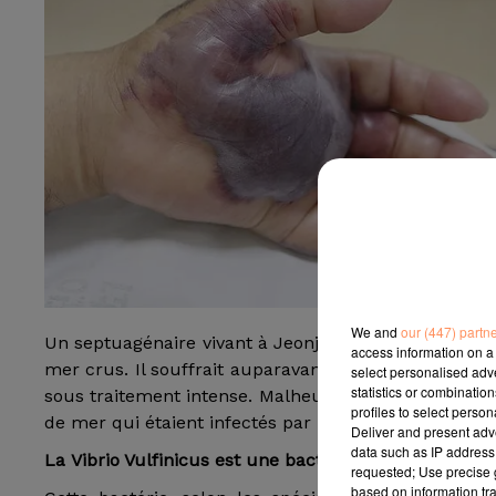
We and
our (447) partn
Un septuagénaire vivant à Jeonju, localité, situé e
access information on a 
mer crus. Il souffrait auparavant, d’un diabète en sta
select personalised ad
statistics or combinatio
sous traitement intense. Malheureusement, le vieil
profiles to select person
de mer qui étaient infectés par une bactérie dangereu
Deliver and present adv
data such as IP address 
La Vibrio Vulfinicus est une bactérie dangereuse
requested; Use precise g
based on information tra