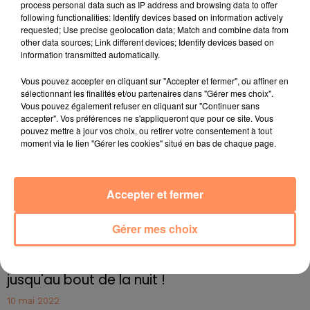
conséquente sans vérification préalable de sa banque.
process personal data such as IP address and browsing data to offer
following functionalities: Identify devices based on information actively
"Ils m’ont dit qu’il y avait une procédure de
requested; Use precise geolocation data; Match and combine data from
remboursement qui prendrait neuf jours ouvrables. En
other data sources; Link different devices; Identify devices based on
attendant, il y a un trou énorme dans mes finances",
information transmitted automatically.
concède-t-il sur Twitter, affirmant tout de même que
Vous pouvez accepter en cliquant sur "Accepter et fermer", ou affiner en
la bière était bonne. C’est déjà ça.
sélectionnant les finalités et/ou partenaires dans "Gérer mes choix".
fil actus
Vous pouvez également refuser en cliquant sur "Continuer sans
accepter". Vos préférences ne s'appliqueront que pour ce site. Vous
pouvez mettre à jour vos choix, ou retirer votre consentement à tout
moment via le lien "Gérer les cookies" situé en bas de chaque page.
4 juillet 2022
Radio Star Live avec Dadju
27 juin 2022
Accepter et fermer
Marseille : une application pour mettre en
relation extras et...
Gérer mes choix
27 juin 2022
Le cocholed pour jouer à la pétanque
jusqu'au bout de la nuit !
10 mai 2022