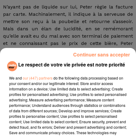
N’ayant pas de liquide sur lui, Peter règle la facture
par carte. Machinalement, il indique à la serveuse de
mettre son reçu à la poubelle et retourne s’asseoir.
Mais dans un élan de lucidité, en se remémorant
qu’elle avait eu du mal avec son terminal de paiement
et ne connaissant pas le prix de cette bière, Peter
demande combien il a payé à la barmaid. Elle regarde
Continuer sans accepter
alors le ticket et… éclate de rire, gênée et confuse,
Le respect de votre vie privée est notre priorité
refusant de lui donner le montant de la transaction. Il
insiste et découvre qu’il a payé l’équivalent de… 60
We and
our (447) partners
do the following data processing based on
000 euros pour une bière qui coûtait 6 euros, 10 000
your consent and/or our legitimate interest: Store and/or access
fois plus cher que prévu.
information on a device; Use limited data to select advertising; Create
profiles for personalised advertising; Use profiles to select personalised
Automatiquement débité sans contrôle de la banque
advertising; Measure advertising performance; Measure content
performance; Understand audiences through statistics or combinations
Le manager de l’établissement prend l’affaire très au
of data from different sources; Develop and improve services; Create
sérieux et confirme au journaliste sportif qu’il sera
profiles to personalise content; Use profiles to select personalised
content; Use limited data to select content; Ensure security, prevent and
rapidement remboursé. L’Australien s’étonne d’avoir
detect fraud, and fix errors; Deliver and present advertising and content;
été automatiquement débité d’une somme aussi
Save and communicate privacy choices. These technologies may