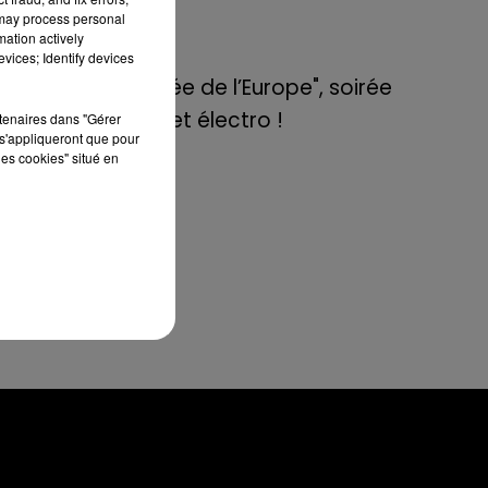
de E=M6
eno
 may process personal
me
mation actively
vices; Identify devices
8 mai 2022
ant
Aix : "Journée de l’Europe", soirée
vil
danse et set électro !
 le
rtenaires dans "Gérer
s'appliqueront que pour
les cookies" situé en
es
pas
est
en