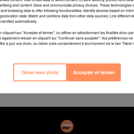
ans, retire son masque le temps de manger son Kinder Bu
ertising and content; Save and communicate privacy choices. These technologies
métro parisien. Au même moment, un homme et une fem
and browsing data to offer following functionalities: Identify devices based on infor
eolocation data; Match and combine data from other data sources; Link different de
que. Le jeune homme, surpris, lâche : "Bande de tarés" av
nsmitted automatically.
eulement, les deux personnes sont des policiers en ci
que est bien respecté. Ils rattrapent Robin en courant et
cliquant sur "Accepter et fermer", ou affiner en sélectionnant les finalités et/ou pa
 également refuser en cliquant sur "Continuer sans accepter". Vos préférences ne 
t du port du masque.
tre à jour vos choix, ou retirer votre consentement à tout moment via le lien "Gérer 
ter. Le port obligatoire du masque à Paris et ses rar
 de la SNCF précise qu’il est demandé aux clients de ne 
métro parisien sont soumis à la même règle, mais rien n’
les stations.
Gérer mes choix
Accepter et fermer
 de Paris assurait même fin août :
"Quand quelqu'un est 
iser"
, et faisait appel au
"discernement"
des agents.