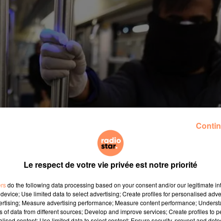
Contin
Le respect de votre vie privée est notre priorité
ers
do the following data processing based on your consent and/or our legitimate int
device; Use limited data to select advertising; Create profiles for personalised adver
vertising; Measure advertising performance; Measure content performance; Unders
ns of data from different sources; Develop and improve services; Create profiles to 
alised content; Use limited data to select content; Ensure security, prevent and detect