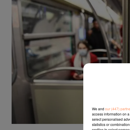
We and
our (447) partn
access information on a 
select personalised ad
statistics or combinatio
profiles to select person