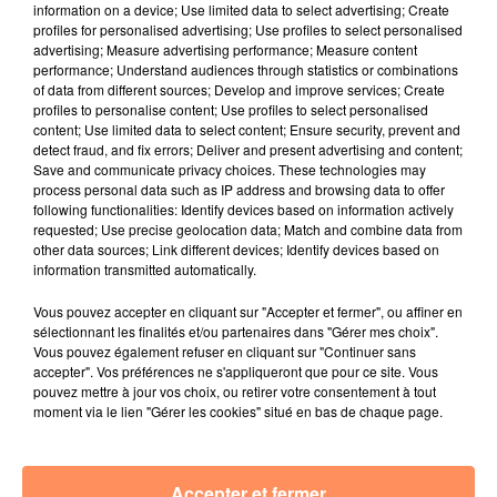
désormais prié de passer son chemin...
information on a device; Use limited data to select advertising; Create
profiles for personalised advertising; Use profiles to select personalised
fil actus
advertising; Measure advertising performance; Measure content
performance; Understand audiences through statistics or combinations
of data from different sources; Develop and improve services; Create
4 juillet 2022
profiles to personalise content; Use profiles to select personalised
Radio Star Live avec Dadju
content; Use limited data to select content; Ensure security, prevent and
detect fraud, and fix errors; Deliver and present advertising and content;
27 juin 2022
Save and communicate privacy choices. These technologies may
Marseille : une application pour mettre en
process personal data such as IP address and browsing data to offer
following functionalities: Identify devices based on information actively
relation extras et...
requested; Use precise geolocation data; Match and combine data from
other data sources; Link different devices; Identify devices based on
27 juin 2022
information transmitted automatically.
Le cocholed pour jouer à la pétanque
jusqu'au bout de la nuit !
Vous pouvez accepter en cliquant sur "Accepter et fermer", ou affiner en
sélectionnant les finalités et/ou partenaires dans "Gérer mes choix".
10 mai 2022
Vous pouvez également refuser en cliquant sur "Continuer sans
Toulon : des quais électrifiés pour 2023 !
accepter". Vos préférences ne s'appliqueront que pour ce site. Vous
pouvez mettre à jour vos choix, ou retirer votre consentement à tout
10 mai 2022
moment via le lien "Gérer les cookies" situé en bas de chaque page.
Cassis organise sa traditionnelle "Fête du vin"
10 mai 2022
Marseille : appel à témoins pour retrouver
Accepter et fermer