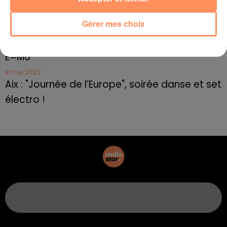
Frédéric Pache
Gérer mes choix
8 mai 2022
Le rappeur marseillais Soprano invité de
E=M6
8 mai 2022
Aix : "Journée de l’Europe", soirée danse et set
électro !