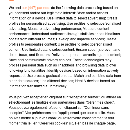
relâchée samedi matin. Selon ses explications, elle
We and
our (447) partners
do the following data processing based on
pensait le bambin perdu. Quant au père, son
your consent and/or our legitimate interest: Store and/or access
inconscience et son imprudence se passent de
information on a device; Use limited data to select advertising; Create
profiles for personalised advertising; Use profiles to select personalised
commentaires... Les policiers n'ont pas manqué de lui
advertising; Measure advertising performance; Measure content
faire la leçon.
performance; Understand audiences through statistics or combinations
of data from different sources; Develop and improve services; Create
fil actus
profiles to personalise content; Use profiles to select personalised
content; Use limited data to select content; Ensure security, prevent and
detect fraud, and fix errors; Deliver and present advertising and content;
4 juillet 2022
Save and communicate privacy choices. These technologies may
Radio Star Live avec Dadju
process personal data such as IP address and browsing data to offer
following functionalities: Identify devices based on information actively
27 juin 2022
requested; Use precise geolocation data; Match and combine data from
Marseille : une application pour mettre en
other data sources; Link different devices; Identify devices based on
information transmitted automatically.
relation extras et...
Vous pouvez accepter en cliquant sur "Accepter et fermer", ou affiner en
27 juin 2022
sélectionnant les finalités et/ou partenaires dans "Gérer mes choix".
Le cocholed pour jouer à la pétanque
Vous pouvez également refuser en cliquant sur "Continuer sans
jusqu'au bout de la nuit !
accepter". Vos préférences ne s'appliqueront que pour ce site. Vous
pouvez mettre à jour vos choix, ou retirer votre consentement à tout
10 mai 2022
moment via le lien "Gérer les cookies" situé en bas de chaque page.
Toulon : des quais électrifiés pour 2023 !