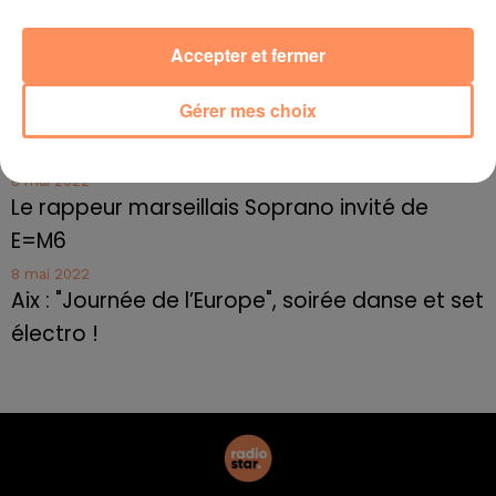
10 mai 2022
Cassis organise sa traditionnelle "Fête du vin"
Accepter et fermer
10 mai 2022
Gérer mes choix
Marseille : appel à témoins pour retrouver
Frédéric Pache
8 mai 2022
Le rappeur marseillais Soprano invité de
E=M6
8 mai 2022
Aix : "Journée de l’Europe", soirée danse et set
électro !