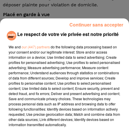
déposer plainte pour violation de domicile.
Placé en garde à vue
Continuer sans accepter
Le couple s’est séparé depuis quelques semaines
après une relation de près de deux ans ; une
Le respect de votre vie privée est notre priorité
séparation douloureuse semble-t-il, pour
l’animateur. Une première altercation entre Igor
We and
our (447) partners
do the following data processing based on
Bogdanov, Julie Jardon et le nouveau compagnon de
your consent and/or our legitimate interest: Store and/or access
information on a device; Use limited data to select advertising; Create
cette dernière aurait eu lieu un peu plus tôt dans la
profiles for personalised advertising; Use profiles to select personalised
nuit. Et c’est ce nouvel ami qui a contacté la police
advertising; Measure advertising performance; Measure content
lors de l’intrusion de l’animateur au domicile de son
performance; Understand audiences through statistics or combinations
of data from different sources; Develop and improve services; Create
ex.
profiles to personalise content; Use profiles to select personalised
content; Use limited data to select content; Ensure security, prevent and
Malgré les menaces de ce dernier, la police finira par
detect fraud, and fix errors; Deliver and present advertising and content;
conduire Igor Bogdanof au commissariat du
Save and communicate privacy choices. These technologies may
VIe arrondissement de la capitale pour un placement
process personal data such as IP address and browsing data to offer
following functionalities: Identify devices based on information actively
en garde à vue.
requested; Use precise geolocation data; Match and combine data from
fil actus
other data sources; Link different devices; Identify devices based on
information transmitted automatically.