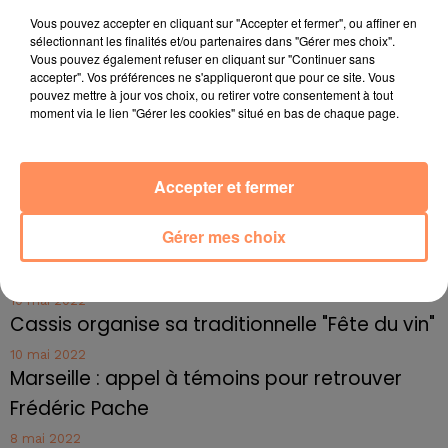
Vous pouvez accepter en cliquant sur "Accepter et fermer", ou affiner en
4 juillet 2022
sélectionnant les finalités et/ou partenaires dans "Gérer mes choix".
Radio Star Live avec Dadju
Vous pouvez également refuser en cliquant sur "Continuer sans
accepter". Vos préférences ne s'appliqueront que pour ce site. Vous
27 juin 2022
pouvez mettre à jour vos choix, ou retirer votre consentement à tout
Marseille : une application pour mettre en
moment via le lien "Gérer les cookies" situé en bas de chaque page.
relation extras et...
27 juin 2022
Le cocholed pour jouer à la pétanque
Accepter et fermer
jusqu'au bout de la nuit !
Gérer mes choix
10 mai 2022
Toulon : des quais électrifiés pour 2023 !
10 mai 2022
Cassis organise sa traditionnelle "Fête du vin"
10 mai 2022
Marseille : appel à témoins pour retrouver
Frédéric Pache
8 mai 2022