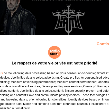
Contin
Le respect de votre vie privée est notre priorité
ers
do the following data processing based on your consent and/or our legitimate int
device; Use limited data to select advertising; Create profiles for personalised adver
 album intitulé “Yasuké”
vertising; Measure advertising performance; Measure content performance; Unders
ns of data from different sources; Develop and improve services; Create profiles to 
TAR pour une interview exclusive
vendredi 15 novembre à
alised content; Use limited data to select content; Ensure security, prevent and detect
ertising and content; Save and communicate privacy choices. These technologies
and browsing data to offer following functionalities: Identify devices based on infor
eolocation data; Match and combine data from other data sources; Link different de
 assister à l’émission au coté d’IAM,
inscrivez-vous sur la
nsmitted automatically.