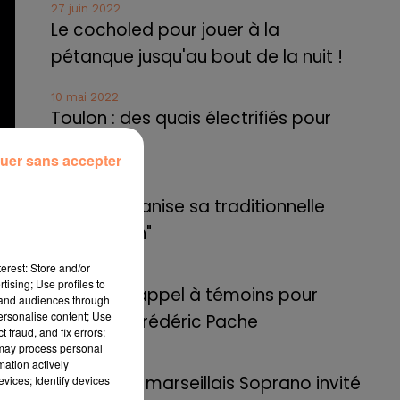
27 juin 2022
Le cocholed pour jouer à la
pétanque jusqu'au bout de la nuit !
10 mai 2022
Toulon : des quais électrifiés pour
2023 !
uer sans accepter
10 mai 2022
Cassis organise sa traditionnelle
"Fête du vin"
erest: Store and/or
10 mai 2022
tising; Use profiles to
Marseille : appel à témoins pour
tand audiences through
personalise content; Use
retrouver Frédéric Pache
 fraud, and fix errors;
 may process personal
8 mai 2022
mation actively
Le rappeur marseillais Soprano invité
vices; Identify devices