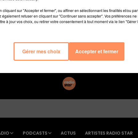
cliquant sur "Accepter et fermer", ou affiner en sélectionnant les finalités et/ou pa
 au 7 17 18*
 également refuser en cliquant sur "Continuer sans accepter". Vos préférences ne 
tre à jour vos choix, ou retirer votre consentement à tout moment via le lien "Gérer 
Gérer mes choix
Accepter et fermer
ADIO
PODCASTS
ACTUS
ARTISTES RADIO STAR