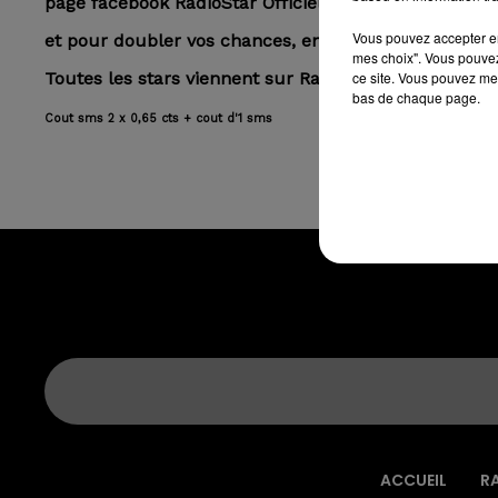
page facebook RadioStar Officiel
Vous pouvez accepter en 
et pour doubler vos chances, envoyez STAR par sms
mes choix". Vous pouvez
ce site. Vous pouvez met
Toutes les stars viennent sur Radio STAR
bas de chaque page.
Cout sms 2 x 0,65 cts + cout d'1 sms
ACCUEIL
R