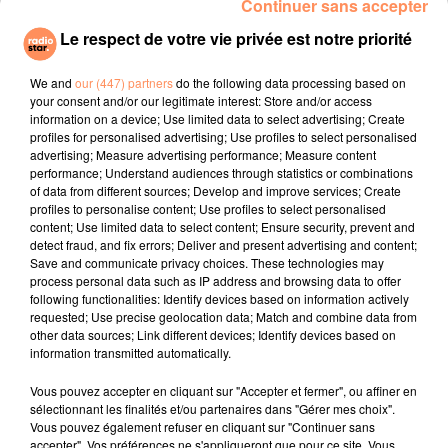
Continuer sans accepter
aurait aimé le faire Johnny !".
Le respect de votre vie privée est notre priorité
Le col du Tourmalet avant une messe à Lourdes
Les bikers ont fait l'ascension du mythique Col du
We and
our (447) partners
do the following data processing based on
your consent and/or our legitimate interest: Store and/or access
Tourmalet avant de redescendre sur Lourdes. Au total,
information on a device; Use limited data to select advertising; Create
ils auront parcouru 140 kilomètres sur les routes des
profiles for personalised advertising; Use profiles to select personalised
montagnes pyrénéennes avec une halte pour pique-
advertising; Measure advertising performance; Measure content
performance; Understand audiences through statistics or combinations
niquer. A 15h30, les motards, fans de Johnny ont
of data from different sources; Develop and improve services; Create
assisté à une messe spécialement organisée pour le
profiles to personalise content; Use profiles to select personalised
rockeur.
content; Use limited data to select content; Ensure security, prevent and
detect fraud, and fix errors; Deliver and present advertising and content;
fil actus
Save and communicate privacy choices. These technologies may
process personal data such as IP address and browsing data to offer
following functionalities: Identify devices based on information actively
4 juillet 2022
requested; Use precise geolocation data; Match and combine data from
Radio Star Live avec Dadju
other data sources; Link different devices; Identify devices based on
information transmitted automatically.
27 juin 2022
Marseille : une application pour mettre en
Vous pouvez accepter en cliquant sur "Accepter et fermer", ou affiner en
sélectionnant les finalités et/ou partenaires dans "Gérer mes choix".
relation extras et...
Vous pouvez également refuser en cliquant sur "Continuer sans
accepter". Vos préférences ne s'appliqueront que pour ce site. Vous