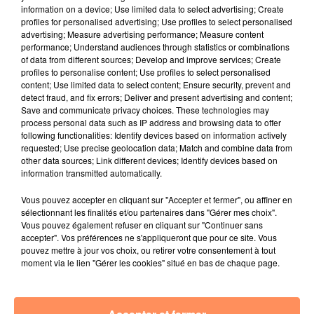
enfants ont retrouvé leur maman.
information on a device; Use limited data to select advertising; Create
profiles for personalised advertising; Use profiles to select personalised
fil actus
advertising; Measure advertising performance; Measure content
performance; Understand audiences through statistics or combinations
of data from different sources; Develop and improve services; Create
4 juillet 2022
profiles to personalise content; Use profiles to select personalised
Radio Star Live avec Dadju
content; Use limited data to select content; Ensure security, prevent and
detect fraud, and fix errors; Deliver and present advertising and content;
27 juin 2022
Save and communicate privacy choices. These technologies may
Marseille : une application pour mettre en
process personal data such as IP address and browsing data to offer
following functionalities: Identify devices based on information actively
relation extras et...
requested; Use precise geolocation data; Match and combine data from
other data sources; Link different devices; Identify devices based on
27 juin 2022
information transmitted automatically.
Le cocholed pour jouer à la pétanque
Vous pouvez accepter en cliquant sur "Accepter et fermer", ou affiner en
jusqu'au bout de la nuit !
sélectionnant les finalités et/ou partenaires dans "Gérer mes choix".
Vous pouvez également refuser en cliquant sur "Continuer sans
10 mai 2022
accepter". Vos préférences ne s'appliqueront que pour ce site. Vous
Toulon : des quais électrifiés pour 2023 !
pouvez mettre à jour vos choix, ou retirer votre consentement à tout
moment via le lien "Gérer les cookies" situé en bas de chaque page.
10 mai 2022
Cassis organise sa traditionnelle "Fête du vin"
10 mai 2022