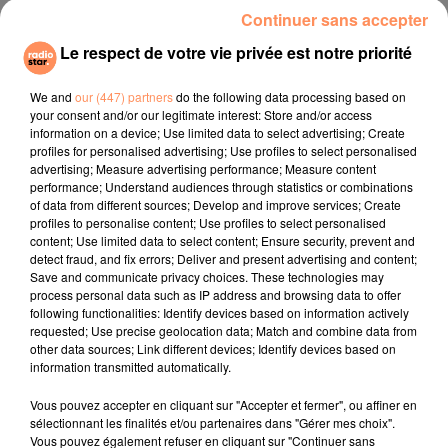
Continuer sans accepter
"J'ai obtenu les autorisations côté anglais pour
Le respect de votre vie privée est notre priorité
ravitailler, mais côté français ça m'a été refusé. Du
coup, je suis obligé de traverser directement jusqu’à la
We and
our (447) partners
do the following data processing based on
frontière anglaise, dans les eaux territoriales
your consent and/or our legitimate interest: Store and/or access
anglaises",
précise Franky Zapata. "
Du coup, ça change
information on a device; Use limited data to select advertising; Create
profiles for personalised advertising; Use profiles to select personalised
complètement la donne : au lieu de faire 13
advertising; Measure advertising performance; Measure content
kilomètres, je suis obligé d'en faire 18 et là je vais
performance; Understand audiences through statistics or combinations
arriver en extrême limite (...) Je vais me poser sur le
of data from different sources; Develop and improve services; Create
profiles to personalise content; Use profiles to select personalised
bateau, changer de sac à dos et repartir pour l'autre
content; Use limited data to select content; Ensure security, prevent and
moitié".
detect fraud, and fix errors; Deliver and present advertising and content;
Save and communicate privacy choices. These technologies may
fil actus
process personal data such as IP address and browsing data to offer
following functionalities: Identify devices based on information actively
requested; Use precise geolocation data; Match and combine data from
4 juillet 2022
other data sources; Link different devices; Identify devices based on
Radio Star Live avec Dadju
information transmitted automatically.
27 juin 2022
Vous pouvez accepter en cliquant sur "Accepter et fermer", ou affiner en
Marseille : une application pour mettre en
sélectionnant les finalités et/ou partenaires dans "Gérer mes choix".
Vous pouvez également refuser en cliquant sur "Continuer sans
relation extras et...