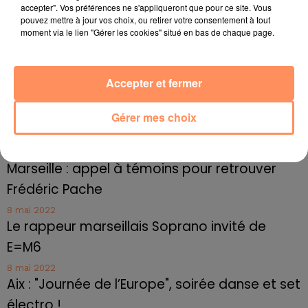
accepter". Vos préférences ne s'appliqueront que pour ce site. Vous
pouvez mettre à jour vos choix, ou retirer votre consentement à tout
27 juin 2022
moment via le lien "Gérer les cookies" situé en bas de chaque page.
Le cocholed pour jouer à la pétanque
jusqu'au bout de la nuit !
10 mai 2022
Accepter et fermer
Toulon : des quais électrifiés pour 2023 !
Gérer mes choix
10 mai 2022
Cassis organise sa traditionnelle "Fête du vin"
10 mai 2022
Marseille : appel à témoins pour retrouver
Frédéric Pache
8 mai 2022
Le rappeur marseillais Soprano invité de
E=M6
8 mai 2022
Aix : "Journée de l’Europe", soirée danse et set
électro !