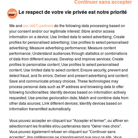
Continuer sans accepter
d’être le ou la candidat(e) idéal(e) ! La personne
Le respect de votre vie privée est notre priorité
sélectionnée remportera des séjours pour tester les
buffets de dix hôtels, pour une valeur totale de 3 000
We and
our (447) partners
do the following data processing based on
€, dans toute de la France. En prime, le ou la Chief
your consent and/or our legitimate interest: Store and/or access
Buffet Officer bénéficiera d’un surclassement pour sa
information on a device; Use limited data to select advertising; Create
profiles for personalised advertising; Use profiles to select personalised
chambre dans certains établissements…
advertising; Measure advertising performance; Measure content
performance; Understand audiences through statistics or combinations
Vous en salivez déjà ? Vous pouvez tenter votre chance
of data from different sources; Develop and improve services; Create
et envoyer votre candidature… Attention, la date limite
profiles to personalise content; Use profiles to select personalised
pour postuler, c’est le 5 septembre jusqu’à 23 h 59.
content; Use limited data to select content; Ensure security, prevent and
detect fraud, and fix errors; Deliver and present advertising and content;
fil actus
Save and communicate privacy choices. These technologies may
process personal data such as IP address and browsing data to offer
following functionalities: Identify devices based on information actively
4 juillet 2022
requested; Use precise geolocation data; Match and combine data from
Radio Star Live avec Dadju
other data sources; Link different devices; Identify devices based on
information transmitted automatically.
27 juin 2022
Marseille : une application pour mettre en
Vous pouvez accepter en cliquant sur "Accepter et fermer", ou affiner en
sélectionnant les finalités et/ou partenaires dans "Gérer mes choix".
relation extras et...
Vous pouvez également refuser en cliquant sur "Continuer sans
accepter". Vos préférences ne s'appliqueront que pour ce site. Vous