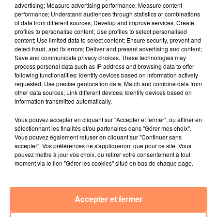
advertising; Measure advertising performance; Measure content
4 juillet 2022
performance; Understand audiences through statistics or combinations
Radio Star Live avec Dadju
of data from different sources; Develop and improve services; Create
profiles to personalise content; Use profiles to select personalised
27 juin 2022
content; Use limited data to select content; Ensure security, prevent and
Marseille : une application pour mettre en
detect fraud, and fix errors; Deliver and present advertising and content;
Save and communicate privacy choices. These technologies may
relation extras et...
process personal data such as IP address and browsing data to offer
following functionalities: Identify devices based on information actively
27 juin 2022
requested; Use precise geolocation data; Match and combine data from
Le cocholed pour jouer à la pétanque
other data sources; Link different devices; Identify devices based on
information transmitted automatically.
jusqu'au bout de la nuit !
Vous pouvez accepter en cliquant sur "Accepter et fermer", ou affiner en
10 mai 2022
sélectionnant les finalités et/ou partenaires dans "Gérer mes choix".
Toulon : des quais électrifiés pour 2023 !
Vous pouvez également refuser en cliquant sur "Continuer sans
accepter". Vos préférences ne s'appliqueront que pour ce site. Vous
10 mai 2022
pouvez mettre à jour vos choix, ou retirer votre consentement à tout
Cassis organise sa traditionnelle "Fête du vin"
moment via le lien "Gérer les cookies" situé en bas de chaque page.
10 mai 2022
Marseille : appel à témoins pour retrouver
Frédéric Pache
Accepter et fermer
8 mai 2022