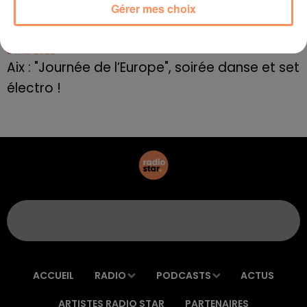
Gérer mes choix
Le rappeur marseillais Soprano invité de
E=M6
8 mai 2022
Aix : "Journée de l’Europe", soirée danse et set
électro !
ACCUEIL
RADIO
PODCASTS
ACTUS
ARTISTES RADIO STAR
PARTENAIRES