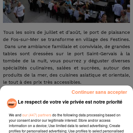
Tous les soirs de juillet et d'août, le port de plaisance
de Fos-sur-Mer se transforme en village des Festines.
Dans une ambiance familiale et conviviale, de grandes
tables sont dressées sur le port Saint-Gervais à la
tombée de la nuit, vous pourrez y déguster diverses
spécialités culinaires, salées et sucrées, autour des
produits de la mer, des cuisines asiatique et orientale,
le tout à des prix très accessibles.
Continuer sans accepter
Et ce n'est pas tout ! Jusqu'au 26 août, des animations
musicales diverses, des jeux pour les enfants, un
Le respect de votre vie privée est notre priorité
marché nocturne sont à découvrir le long de la
promenade du port.
We and
our (447) partners
do the following data processing based on
your consent and/or our legitimate interest: Store and/or access
fil actus
information on a device; Use limited data to select advertising; Create
profiles for personalised advertising; Use profiles to select personalised