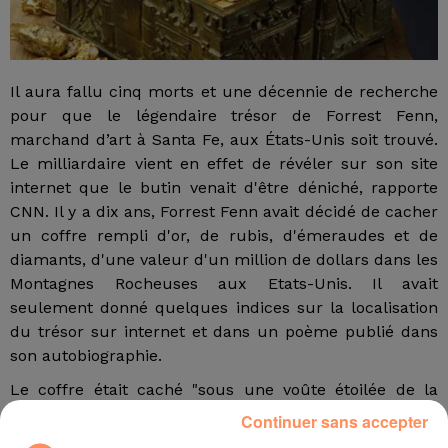
Il aura fallu cinq morts et une décennie de recherche
pour que le légendaire trésor de Forrest Fenn,
marchand d’art à Santa Fe, aux États-Unis soit trouvé.
Le milliardaire vient en effet de révéler sur son site
internet que le butin venait d'être déniché, rapporte
CNN. Il y a dix ans, Forrest Fenn avait décidé de cacher
un coffre rempli d'or, de rubis, d'émeraudes et de
diamants, d'une valeur d'un million de dollars dans les
Montagnes Rocheuses aux Etats-Unis. Il avait
seulement donné quelques indices sur la localisation
du trésor sur internet et dans un poème publié dans
son autobiographie.
Le coffre était caché "sous une voûte étoilée de la
luxuriante végétation des montagnes Rocheuses", a
Continuer sans accepter
seulement précisé le galeriste de 89 ans dans son