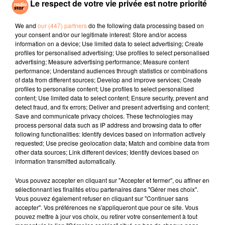
Le respect de votre vie privée est notre priorité
annonce. L'aventurier qui a déniché le butin a souhaité
rester anonyme. Il a confirmé sa découverte en
We and
our (447) partners
do the following data processing based on
envoyant à Fenn une photographie de ses nouvelles
your consent and/or our legitimate interest: Store and/or access
richesses.
"Je félicite les milliers de personnes qui ont
information on a device; Use limited data to select advertising; Create
profiles for personalised advertising; Use profiles to select personalised
participé à la recherche et j'espère qu'elles
advertising; Measure advertising performance; Measure content
continueront à être attirées par la promesse d'autres
performance; Understand audiences through statistics or combinations
découvertes",
a déclaré le milliardaire.
of data from different sources; Develop and improve services; Create
profiles to personalise content; Use profiles to select personalised
fil actus
content; Use limited data to select content; Ensure security, prevent and
detect fraud, and fix errors; Deliver and present advertising and content;
Save and communicate privacy choices. These technologies may
process personal data such as IP address and browsing data to offer
4 juillet 2022
following functionalities: Identify devices based on information actively
Radio Star Live avec Dadju
requested; Use precise geolocation data; Match and combine data from
other data sources; Link different devices; Identify devices based on
27 juin 2022
information transmitted automatically.
Marseille : une application pour mettre en
relation extras et...
Vous pouvez accepter en cliquant sur "Accepter et fermer", ou affiner en
sélectionnant les finalités et/ou partenaires dans "Gérer mes choix".
27 juin 2022
Vous pouvez également refuser en cliquant sur "Continuer sans
Le cocholed pour jouer à la pétanque
accepter". Vos préférences ne s'appliqueront que pour ce site. Vous
pouvez mettre à jour vos choix, ou retirer votre consentement à tout
jusqu'au bout de la nuit !