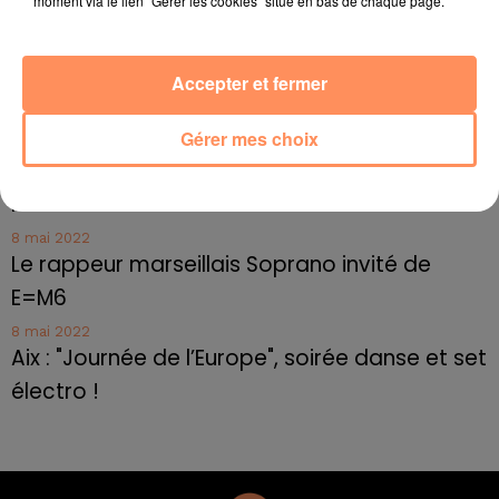
moment via le lien "Gérer les cookies" situé en bas de chaque page.
10 mai 2022
Toulon : des quais électrifiés pour 2023 !
Accepter et fermer
10 mai 2022
Cassis organise sa traditionnelle "Fête du vin"
Gérer mes choix
10 mai 2022
Marseille : appel à témoins pour retrouver
Frédéric Pache
8 mai 2022
Le rappeur marseillais Soprano invité de
E=M6
8 mai 2022
Aix : "Journée de l’Europe", soirée danse et set
électro !