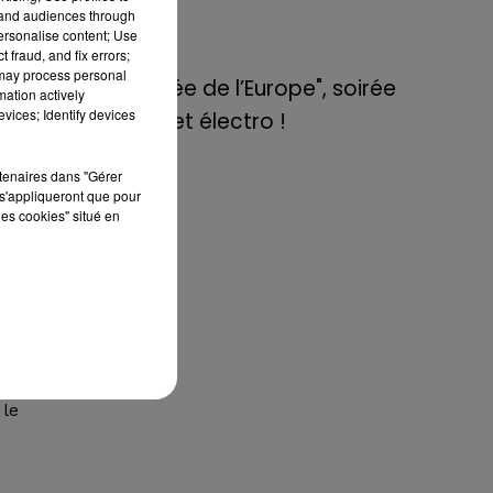
de E=M6
ire
tand audiences through
personalise content; Use
est
 fraud, and fix errors;
8 mai 2022
son
 may process personal
Aix : "Journée de l’Europe", soirée
mation actively
vices; Identify devices
danse et set électro !
qui
rtenaires dans "Gérer
s'appliqueront que pour
les cookies" situé en
des
r"
es
des
 le