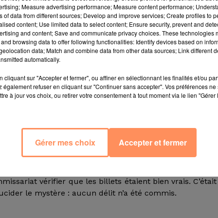
s, une enveloppe pleine de billets de banque - 50, 70, vo
vertising; Measure advertising performance; Measure content performance; Unders
ns of data from different sources; Develop and improve services; Create profiles to 
 d’habitants du village de Villarramiel, dans le nord-ou
alised content; Use limited data to select content; Ensure security, prevent and detect
ssi généreux qu’inconnu sème ces enveloppes, sans rai
ertising and content; Save and communicate privacy choices. These technologies
ge de 800 habitants, raconte sa maire, Nuria Simon.
and browsing data to offer following functionalities: Identify devices based on infor
eolocation data; Match and combine data from other data sources; Link different de
puisque nous ne savons ni d’où peut venir cet argent ni 
nsmitted automatically.
cliquant sur "Accepter et fermer", ou affiner en sélectionnant les finalités et/ou pa
 également refuser en cliquant sur "Continuer sans accepter". Vos préférences ne 
tre à jour vos choix, ou retirer votre consentement à tout moment via le lien "Gérer 
t dans une enveloppe marron. D’autres ont eu droit à 
 adresse et des phrases comme "la princesse du foye
Gérer mes choix
Accepter et fermer
l point commun : celui d’habiter le village. Parmi l
n fils célibataire, des familles avec de jeunes enfants, 
ssariat vérifier que les billets étaient bien vrais. C’était
lucider le mystère : aucun délit n’a été commis.