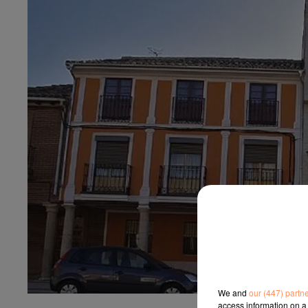
We and
our (447) partn
access information on a 