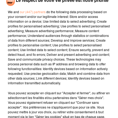
Le respect de votre vie privée est notre priorité
s’embrasse parce que c’est Noël ou la Nouvelle année,
sont particulièrement dangereuses",
rétorque
We and
our (447) partners
do the following data processing based on
l'infectiologue. Selon elle, il faut imaginer Noël "en
your consent and/or our legitimate interest: Store and/or access
plus petit nombre, avec des mesures de distanciation,
information on a device; Use limited data to select advertising; Create
ou carrément les reporter les fêtes de fin d’année en
profiles for personalised advertising; Use profiles to select personalised
advertising; Measure advertising performance; Measure content
juillet-août, quand il fait beau. Là, vous pourrez faire
performance; Understand audiences through statistics or combinations
une grande fête dans votre jardin".
of data from different sources; Develop and improve services; Create
profiles to personalise content; Use profiles to select personalised
fil actus
content; Use limited data to select content; Ensure security, prevent and
detect fraud, and fix errors; Deliver and present advertising and content;
Save and communicate privacy choices. These technologies may
4 juillet 2022
process personal data such as IP address and browsing data to offer
Radio Star Live avec Dadju
following functionalities: Identify devices based on information actively
requested; Use precise geolocation data; Match and combine data from
27 juin 2022
other data sources; Link different devices; Identify devices based on
Marseille : une application pour mettre en
information transmitted automatically.
relation extras et...
Vous pouvez accepter en cliquant sur "Accepter et fermer", ou affiner en
sélectionnant les finalités et/ou partenaires dans "Gérer mes choix".
27 juin 2022
Vous pouvez également refuser en cliquant sur "Continuer sans
Le cocholed pour jouer à la pétanque
accepter". Vos préférences ne s'appliqueront que pour ce site. Vous
jusqu'au bout de la nuit !
pouvez mettre à jour vos choix, ou retirer votre consentement à tout
moment via le lien "Gérer les cookies" situé en bas de chaque page.