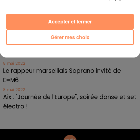
10 mai 2022
Toulon : des quais électrifiés pour 2023 !
Accepter et fermer
10 mai 2022
Cassis organise sa traditionnelle "Fête du vin"
Gérer mes choix
10 mai 2022
Marseille : appel à témoins pour retrouver
Frédéric Pache
8 mai 2022
Le rappeur marseillais Soprano invité de
E=M6
8 mai 2022
Aix : "Journée de l’Europe", soirée danse et set
électro !