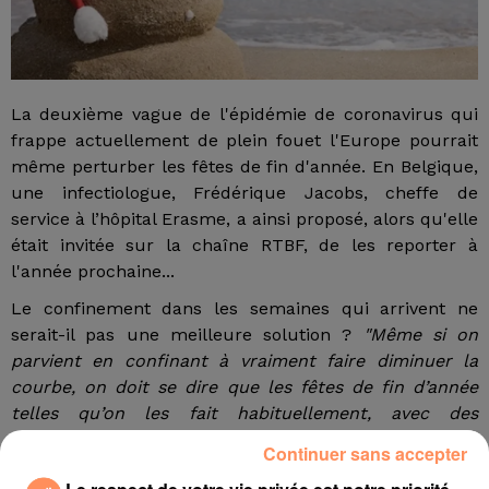
La deuxième vague de l'épidémie de coronavirus qui
frappe actuellement de plein fouet l'Europe pourrait
même perturber les fêtes de fin d'année. En Belgique,
une infectiologue, Frédérique Jacobs, cheffe de
service à l’hôpital Erasme, a ainsi proposé, alors qu'elle
était invitée sur la chaîne RTBF, de les reporter à
l'année prochaine...
Le confinement dans les semaines qui arrivent ne
serait-il pas une meilleure solution ?
"Même si on
parvient en confinant à vraiment faire diminuer la
courbe, on doit se dire que les fêtes de fin d’année
telles qu’on les fait habituellement, avec des
rassemblements de toute la famille où on mange, on
Continuer sans accepter
boit, on s’amuse, on donne des cadeaux, on