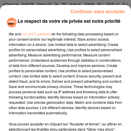
silence inédit depuis le 20 mars, date du début du
Continuer sans accepter
confinement obligatoire pour les 44 millions
d'Argentins.
Le respect de votre vie privée est notre priorité
"Ces animaux pèsent entre 350 et 500 kilos pour les
We and
our (447) partners
do the following data processing based on
plus gros",
rappelle Juan Lorenzani, qui souligne qu'ils
your consent and/or our legitimate interest: Store and/or access
"ont la capacité de thermoréguler leur température".
information on a device; Use limited data to select advertising; Create
"En fonction du temps, ils cherchent à se mettre à
profiles for personalised advertising; Use profiles to select personalised
advertising; Measure advertising performance; Measure content
l'abri du vent"
, ajoute le scientifique.
"C'est inhabituel",
performance; Understand audiences through statistics or combinations
reconnaît Jorge Barcio, un habitant interrogé dans la
of data from different sources; Develop and improve services; Create
rue alors qu'il part faire ses courses.
"Les animaux
profiles to personalise content; Use profiles to select personalised
content; Use limited data to select content; Ensure security, prevent and
profitent de la situation pour trouver un peu plus de
detect fraud, and fix errors; Deliver and present advertising and content;
confort",
constate-t-il.
Save and communicate privacy choices. These technologies may
process personal data such as IP address and browsing data to offer
fil actus
following functionalities: Identify devices based on information actively
requested; Use precise geolocation data; Match and combine data from
other data sources; Link different devices; Identify devices based on
4 juillet 2022
information transmitted automatically.
Radio Star Live avec Dadju
Vous pouvez accepter en cliquant sur "Accepter et fermer", ou affiner en
27 juin 2022
sélectionnant les finalités et/ou partenaires dans "Gérer mes choix".