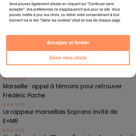
Marseille : une application pour mettre en
Vous pouvez également refuser en cliquant sur "Continuer sans
accepter". Vos préférences ne s'appliqueront que pour ce site. Vous
relation extras et...
pouvez mettre à jour vos choix, ou retirer votre consentement à tout
moment via le lien "Gérer les cookies" situé en bas de chaque page.
27 juin 2022
Le cocholed pour jouer à la pétanque
jusqu'au bout de la nuit !
Accepter et fermer
10 mai 2022
Toulon : des quais électrifiés pour 2023 !
Gérer mes choix
10 mai 2022
Cassis organise sa traditionnelle "Fête du vin"
10 mai 2022
Marseille : appel à témoins pour retrouver
Frédéric Pache
8 mai 2022
Le rappeur marseillais Soprano invité de
E=M6
8 mai 2022