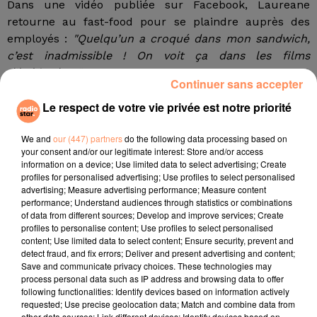
Dans une vidéo publiée sur Facebook, Laureane
retourne au fast-food pour se plaindre auprès des
employés :
"Quelqu’un a croqué dans mon sandwich,
c’est inadmissible ! On voit ça dans les films
d’habitude !".
La jeune femme a donc reçu, tout
Continuer sans accepter
logiquement, un second Big Mac. Le hic ? Sa nouvelle
Le respect de votre vie privée est notre priorité
commande avait également été entamée !
"C’est
inacceptable ! J’ai évidemment jeté celui qui avait été
We and
our (447) partners
do the following data processing based on
croqué, j’étais abasourdie. On se trouve dans un
your consent and/or our legitimate interest: Store and/or access
restaurant rempli d’enfants. S’ils sont capables de
information on a device; Use limited data to select advertising; Create
croquer dedans, que peuvent-ils faire d’autre ?",
profiles for personalised advertising; Use profiles to select personalised
advertising; Measure advertising performance; Measure content
s’interroge-t-elle.
performance; Understand audiences through statistics or combinations
of data from different sources; Develop and improve services; Create
McDonald’s France a réagi à propos de cette
profiles to personalise content; Use profiles to select personalised
polémique auprès de nos confrères :
"L’enseigne a
content; Use limited data to select content; Ensure security, prevent and
diligenté une enquête interne immédiatement pour
detect fraud, and fix errors; Deliver and present advertising and content;
Save and communicate privacy choices. These technologies may
faire la lumière sur cette situation. Nous n’avons pu
process personal data such as IP address and browsing data to offer
mettre en évidence une quelconque non-conformité.
following functionalities: Identify devices based on information actively
En dehors de ce témoignage, aucun autre témoignage
requested; Use precise geolocation data; Match and combine data from
other data sources; Link different devices; Identify devices based on