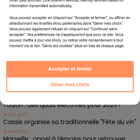
n’a été apporté à la connaissance du restaurant."
information transmitted automatically.
fil actus
Vous pouvez accepter en cliquant sur "Accepter et fermer", ou affiner en
sélectionnant les finalités et/ou partenaires dans "Gérer mes choix".
Vous pouvez également refuser en cliquant sur "Continuer sans
4 juillet 2022
accepter". Vos préférences ne s'appliqueront que pour ce site. Vous
Radio Star Live avec Dadju
pouvez mettre à jour vos choix, ou retirer votre consentement à tout
moment via le lien "Gérer les cookies" situé en bas de chaque page.
27 juin 2022
Marseille : une application pour mettre en
relation extras et...
Accepter et fermer
27 juin 2022
Le cocholed pour jouer à la pétanque
Gérer mes choix
jusqu'au bout de la nuit !
10 mai 2022
Toulon : des quais électrifiés pour 2023 !
10 mai 2022
Cassis organise sa traditionnelle "Fête du vin"
10 mai 2022
Marseille : appel à témoins pour retrouver