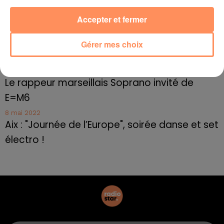
10 mai 2022
Cassis organise sa traditionnelle "Fête du vin"
Accepter et fermer
10 mai 2022
Marseille : appel à témoins pour retrouver
Gérer mes choix
Frédéric Pache
8 mai 2022
Le rappeur marseillais Soprano invité de
E=M6
8 mai 2022
Aix : "Journée de l’Europe", soirée danse et set
électro !