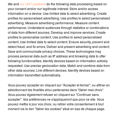
oublié son bébé dans le terminal et qu’elle refuse de
We and
our (447) partners
do the following data processing based on
continuer le voyage."
your consent and/or our legitimate interest: Store and/or access
information on a device; Use limited data to select advertising; Create
L’avion a finalement été autorisé à retourner à
profiles for personalised advertising; Use profiles to select personalised
l’aéroport.
advertising; Measure advertising performance; Measure content
performance; Understand audiences through statistics or combinations
fil actus
of data from different sources; Develop and improve services; Create
profiles to personalise content; Use profiles to select personalised
content; Use limited data to select content; Ensure security, prevent and
detect fraud, and fix errors; Deliver and present advertising and content;
4 juillet 2022
Save and communicate privacy choices. These technologies may
Radio Star Live avec Dadju
process personal data such as IP address and browsing data to offer
following functionalities: Identify devices based on information actively
27 juin 2022
requested; Use precise geolocation data; Match and combine data from
Marseille : une application pour mettre en
other data sources; Link different devices; Identify devices based on
relation extras et...
information transmitted automatically.
27 juin 2022
Vous pouvez accepter en cliquant sur "Accepter et fermer", ou affiner en
Le cocholed pour jouer à la pétanque
sélectionnant les finalités et/ou partenaires dans "Gérer mes choix".
Vous pouvez également refuser en cliquant sur "Continuer sans
jusqu'au bout de la nuit !
accepter". Vos préférences ne s'appliqueront que pour ce site. Vous
pouvez mettre à jour vos choix, ou retirer votre consentement à tout
10 mai 2022
moment via le lien "Gérer les cookies" situé en bas de chaque page.
Toulon : des quais électrifiés pour 2023 !