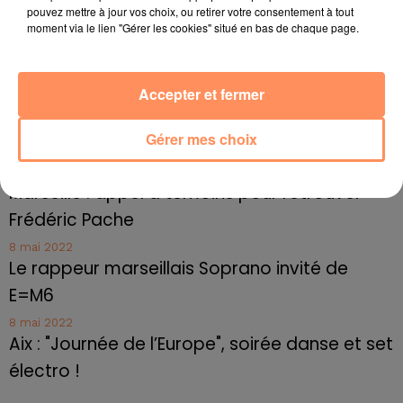
pouvez mettre à jour vos choix, ou retirer votre consentement à tout
Le cocholed pour jouer à la pétanque
moment via le lien "Gérer les cookies" situé en bas de chaque page.
jusqu'au bout de la nuit !
10 mai 2022
Accepter et fermer
Toulon : des quais électrifiés pour 2023 !
10 mai 2022
Gérer mes choix
Cassis organise sa traditionnelle "Fête du vin"
10 mai 2022
Marseille : appel à témoins pour retrouver
Frédéric Pache
8 mai 2022
Le rappeur marseillais Soprano invité de
E=M6
8 mai 2022
Aix : "Journée de l’Europe", soirée danse et set
électro !