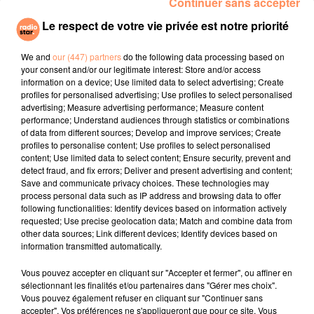
Continuer sans accepter
durant l’accouchement, une méthode de méditation
Le respect de votre vie privée est notre priorité
destinée à unifier le corps et l’esprit. Son nom ?
L’hypnobirthing.
We and
our (447) partners
do the following data processing based on
Cette technique est celle qu’a également utilisée Kate
your consent and/or our legitimate interest: Store and/or access
information on a device; Use limited data to select advertising; Create
Middleton pour ses accouchements. Quant au poids
profiles for personalised advertising; Use profiles to select personalised
du bébé, s’il est impressionnant, il ne pèse pas lourd à
advertising; Measure advertising performance; Measure content
côté du bébé le plus gros au monde qui pesait plus de
performance; Understand audiences through statistics or combinations
of data from different sources; Develop and improve services; Create
10 kg à la naissance, soit le poids d’un bébé d’un an
profiles to personalise content; Use profiles to select personalised
environ. C’était en Italie, en1955.
content; Use limited data to select content; Ensure security, prevent and
detect fraud, and fix errors; Deliver and present advertising and content;
fil actus
Save and communicate privacy choices. These technologies may
process personal data such as IP address and browsing data to offer
following functionalities: Identify devices based on information actively
4 juillet 2022
requested; Use precise geolocation data; Match and combine data from
Radio Star Live avec Dadju
other data sources; Link different devices; Identify devices based on
information transmitted automatically.
27 juin 2022
Marseille : une application pour mettre en
Vous pouvez accepter en cliquant sur "Accepter et fermer", ou affiner en
sélectionnant les finalités et/ou partenaires dans "Gérer mes choix".
relation extras et...
Vous pouvez également refuser en cliquant sur "Continuer sans
accepter". Vos préférences ne s'appliqueront que pour ce site. Vous
27 juin 2022