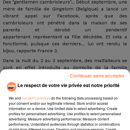
Des "gentlemen cambrioleurs"... Début septembre, une
mère de famille de Gingelom (Belgique) a lancé un
vibrant appel sur Facebook, après que des
cambrioleurs ont pénétré dans la maison de ses
parents et dérobé un pendentif
appartenant représentant sa fille décédée. Et cela a
fonctionné, puisque ces derniers... lui ont rendu le
bijou, rapporte France 3.
Dans la nuit du 2 au 3 septembre, des malfaiteurs se
sont en effet introduits au domicile de la famille
Bollen et ont emporté de nombreux bijoux, parmi
Continuer sans accepter
lesquels un pendentif gravé de la photo d'Axana,
Le respect de votre vie privée est notre priorité
décédée d'une méningite en 2002 à l'âge de dix
mois.
"Cela a une grande valeur pour moi et mes
We and
our (447) partners
do the following data processing based on
parents",
a écrit sa mère sur Facebook le lendemain
your consent and/or our legitimate interest: Store and/or access
information on a device; Use limited data to select advertising; Create
du vol, demandant aux coupables de faire preuve de
profiles for personalised advertising; Use profiles to select personalised
compassion et de lui rendre le bijou.
advertising; Measure advertising performance; Measure content
performance; Understand audiences through statistics or combinations
of data from different sources; Develop and improve services; Create