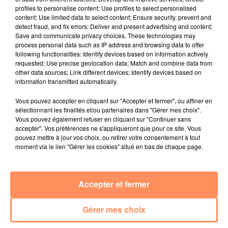
Dans une enveloppe déposée dans sa boîte aux lettres
profiles to personalise content; Use profiles to select personalised
Son appel, relayé des milliers de fois, a visiblement été
content; Use limited data to select content; Ensure security, prevent and
detect fraud, and fix errors; Deliver and present advertising and content;
entendu : quelques jours plus tard, elle a découvert
Save and communicate privacy choices. These technologies may
une enveloppe déposée dans sa boîte aux lettres,
process personal data such as IP address and browsing data to offer
laquelle contenait le pendentif.
"Mes parents et moi ne
following functionalities: Identify devices based on information actively
requested; Use precise geolocation data; Match and combine data from
sommes pas encore remis du cambriolage. (...) Que
other data sources; Link different devices; Identify devices based on
nous ayons récupéré le pendentif atténue légèrement
information transmitted automatically.
notre douleur. Apparemment, ces voleurs ont un
Vous pouvez accepter en cliquant sur "Accepter et fermer", ou affiner en
cœur",
a réagi la mère de famille auprès de Het Laaste
sélectionnant les finalités et/ou partenaires dans "Gérer mes choix".
Nieuws.
Vous pouvez également refuser en cliquant sur "Continuer sans
accepter". Vos préférences ne s'appliqueront que pour ce site. Vous
La police est pour l'heure toujours à la recherche des
pouvez mettre à jour vos choix, ou retirer votre consentement à tout
cambrioleurs, qui restent introuvables.
moment via le lien "Gérer les cookies" situé en bas de chaque page.
fil actus
Accepter et fermer
4 juillet 2022
Radio Star Live avec Dadju
Gérer mes choix
27 juin 2022