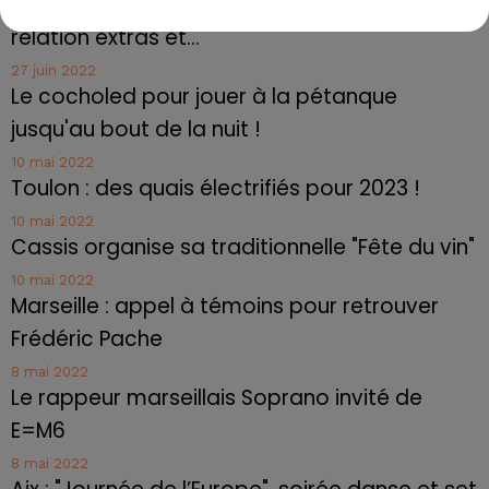
Marseille : une application pour mettre en
relation extras et...
27 juin 2022
Le cocholed pour jouer à la pétanque
jusqu'au bout de la nuit !
10 mai 2022
Toulon : des quais électrifiés pour 2023 !
10 mai 2022
Cassis organise sa traditionnelle "Fête du vin"
10 mai 2022
Marseille : appel à témoins pour retrouver
Frédéric Pache
8 mai 2022
Le rappeur marseillais Soprano invité de
E=M6
8 mai 2022