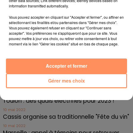
other data sources; Link different devices; Identify devices based on
de 5 kilos et sont en parfaite santé.
information transmitted automatically.
fil actus
Vous pouvez accepter en cliquant sur "Accepter et fermer", ou affiner en
sélectionnant les finalités et/ou partenaires dans "Gérer mes choix".
Vous pouvez également refuser en cliquant sur "Continuer sans
4 juillet 2022
accepter". Vos préférences ne s'appliqueront que pour ce site. Vous
Radio Star Live avec Dadju
pouvez mettre à jour vos choix, ou retirer votre consentement à tout
moment via le lien "Gérer les cookies" situé en bas de chaque page.
27 juin 2022
Marseille : une application pour mettre en
relation extras et...
Accepter et fermer
27 juin 2022
Le cocholed pour jouer à la pétanque
Gérer mes choix
jusqu'au bout de la nuit !
10 mai 2022
Toulon : des quais électrifiés pour 2023 !
10 mai 2022
Cassis organise sa traditionnelle "Fête du vin"
10 mai 2022
Marseille : appel à témoins pour retrouver