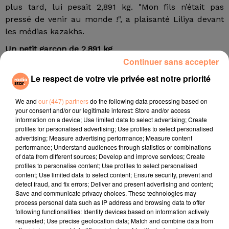
plus tard, lui pesait 2,891 kg. "Mon fils n’était pas
pressé de venir au monde !", a plaisanté Liliya devant
les médias kazakhs.
Un petit garçon de 2,891 kg
Continuer sans accepter
Une prouesse extrêmement rare qui s'explique par le
Le respect de votre vie privée est notre priorité
fait que la jeune maman avait un double utérus. Ce
phénomène est connu sous le nom de “didelphys de
We and
our (447) partners
do the following data processing based on
l'utérus”. Concrètement, chacun des jumeaux s’est
your consent and/or our legitimate interest: Store and/or access
développé séparément dans le ventre de Liliya.
"Quand
information on a device; Use limited data to select advertising; Create
j’ai appris que j’avais cette déformation, je me suis
profiles for personalised advertising; Use profiles to select personalised
advertising; Measure advertising performance; Measure content
inquiétée. Mais les docteurs ont été fabuleux, ce qu’ils
performance; Understand audiences through statistics or combinations
ont fait relève du miracle",
confie la maman.
of data from different sources; Develop and improve services; Create
profiles to personalise content; Use profiles to select personalised
Selon les autorités kazakhes, les probabilités de deux
content; Use limited data to select content; Ensure security, prevent and
naissances dans ces circonstances sont d'un sur 50
detect fraud, and fix errors; Deliver and present advertising and content;
Save and communicate privacy choices. These technologies may
millions. Il s'agit d'ailleurs d’une première recensée
process personal data such as IP address and browsing data to offer
dans ce pays d'Asie centrale. Depuis, Liliya Konovalova
following functionalities: Identify devices based on information actively
est rentrée chez elle avec ses bébés, qui pèsent près
requested; Use precise geolocation data; Match and combine data from