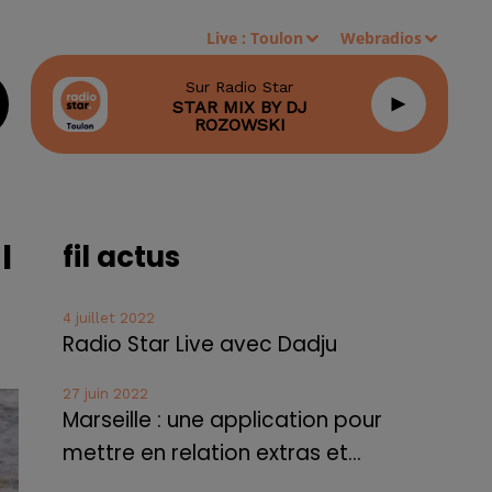
Live :
Toulon
Webradios
Sur Radio Star
STAR MIX BY DJ
ROZOWSKI
l
fil actus
4 juillet 2022
Radio Star Live avec Dadju
27 juin 2022
Marseille : une application pour
mettre en relation extras et...