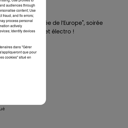
de E=M6
tand audiences through
personalise content; Use
 fraud, and fix errors;
8 mai 2022
 may process personal
Aix : "Journée de l’Europe", soirée
mation actively
danse et set électro !
vices; Identify devices
cat
rtenaires dans "Gérer
s a
s'appliqueront que pour
ce
les cookies" situé en
été
ses
lui
mes
qué