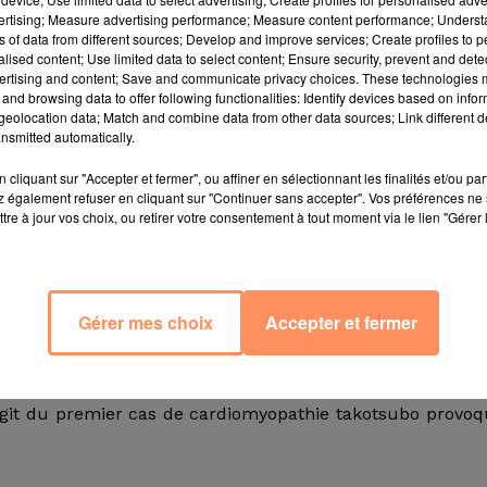
vertising; Measure advertising performance; Measure content performance; Unders
ns of data from different sources; Develop and improve services; Create profiles to 
alised content; Use limited data to select content; Ensure security, prevent and detect
ertising and content; Save and communicate privacy choices. These technologies
and browsing data to offer following functionalities: Identify devices based on infor
eolocation data; Match and combine data from other data sources; Link different de
nsmitted automatically.
coûter la vie à cette femme: elle a confondu wasabi et avo
cliquant sur "Accepter et fermer", ou affiner en sélectionnant les finalités et/ou pa
e cardiaque. Lors d'un mariage, une invitée âgée de 60 an
 également refuser en cliquant sur "Continuer sans accepter". Vos préférences ne 
base d’avocat, avec le wasabi. Après avoir consommé 
tre à jour vos choix, ou retirer votre consentement à tout moment via le lien "Gérer 
ntant une pression au niveau de la poitrine. Ce cas a 
Case Reports.
 poitrine une pression soudaine qui s’est diffusée dans 
Gérer mes choix
Accepter et fermer
 La femme a été conduite aux urgences où les médecins 
aussi appelée "syndrome du cœur brisé" car les symptô
us du myocarde.
s'agit du premier cas de cardiomyopathie takotsubo provo