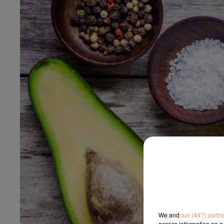
We and
our (447) partn
access information on a 