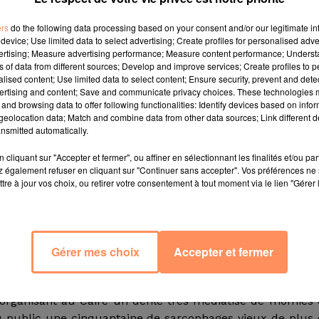
mbe de Toutânkhamon en 1922.
ers
do the following data processing based on your consent and/or our legitimate int
sinées et nombre de ses murs sont encore debout. La vi
device; Use limited data to select advertising; Create profiles for personalised adver
vertising; Measure advertising performance; Measure content performance; Unders
us de 3000 ans, a été présentée samedi à la presse par 
ns of data from different sources; Develop and improve services; Create profiles to 
ourisme culturel. Si une seule portion de la ville a pour
alised content; Use limited data to select content; Ensure security, prevent and detect
 exceptionnelles.
"Nous avons trouvé trois grands quartie
ertising and content; Save and communicate privacy choices. These technologies
and browsing data to offer following functionalities: Identify devices based on infor
orment, un pour l’industrie,
explique l’archéologue égypt
eolocation data; Match and combine data from other data sources; Link different de
d’égyptologues, que cette ville est la plus importan
nsmitted automatically.
 sur la rive ouest de Louxor."
cliquant sur "Accepter et fermer", ou affiner en sélectionnant les finalités et/ou pa
.. De nombreux objets ainsi que des sépultures d’animaux 
 également refuser en cliquant sur "Continuer sans accepter". Vos préférences ne 
 les autres découvertes, l’archéologue cite "un endroit p
tre à jour vos choix, ou retirer votre consentement à tout moment via le lien "Gérer 
ue des "moules pour les amulettes" et de petites statues. 
ouvert d’or" qui était peut-être vénéré, selon Zahi Hawa
ysées tandis que les fouilles pourraient se poursuivre 
Gérer mes choix
Accepter et fermer
 après des années d’instabilité, avait déjà mis en valeur
organisant au Caire un défilé très médiatisé de momies
 au public une cinquantaine de sarcophages vieux de plus