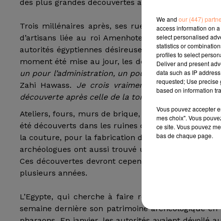
des plus grandes découvertes après celle de la to
We and
our (447) partn
Trois millénaires après, ses rues sont encore des
access information on a 
select personalised ad
d’artisans liée au roi Amenhotep III, datant de pl
statistics or combinatio
autorités égyptiennes désireuses de promouvoir le t
profiles to select person
moment été mise au jour, les découvertes sont déjà
Deliver and present adv
data such as IP address 
un pour l’administration, un pour que les ouvriers d
requested; Use precise g
Zahi Hawass.
Je crois vraiment, comme beaucoup 
based on information tra
découverte après celle de la tombe de Toutânkhamon
Vous pouvez accepter en 
Ateliers, fours, murs de brique, poteries et bijoux.
mes choix". Vous pouvez
été découverts dans les ruines des bâtiments. Parmi
ce site. Vous pouvez met
bas de chaque page.
la couture, pour la fabrication de sandales", ainsi q
archéologues ont aussi trouvé un "grand poisson rec
Ces découvertes devront cependant encore être anal
plusieurs années.
L’Egypte, qui cherche à faire revenir les touristes
semaine dernière son patrimoine archéologique en 
pharaons. En janvier, les autorités avaient dévoilé