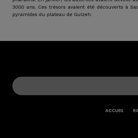
3000 ans. Ces trésors avaient été découverts à Sa
pyramides du plateau de Guizeh.
ACCUEIL
R