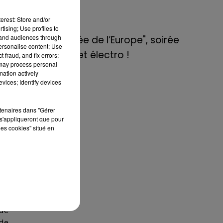
de E=M6
erest: Store and/or
lle
tising; Use profiles to
8 mai 2022
tand audiences through
Aix : "Journée de l’Europe", soirée
les
personalise content; Use
 le
danse et set électro !
 fraud, and fix errors;
rs,
 may process personal
mation actively
ien
vices; Identify devices
te
rtenaires dans "Gérer
ont
s'appliqueront que pour
our
les cookies" situé en
Les
ss.
sur
 la
 de
 de