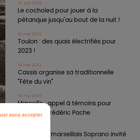
27 juin 2022
Le cocholed pour jouer à la
pétanque jusqu'au bout de la nuit !
10 mai 2022
Toulon : des quais électrifiés pour
2023 !
10 mai 2022
Cassis organise sa traditionnelle
"Fête du vin"
10 mai 2022
Marseille : appel à témoins pour
retrouver Frédéric Pache
uer sans accepter
8 mai 2022
Le rappeur marseillais Soprano invité
une