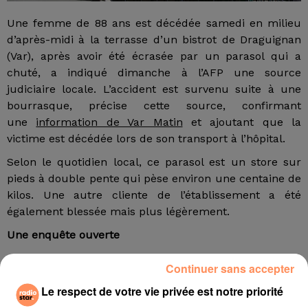
Une femme de 88 ans est décédée samedi en milieu
d’après-midi à la terrasse d’un bistrot de Draguignan
(Var), après avoir été écrasée par un parasol qui a
chuté, a indiqué dimanche à l’AFP une source
judiciaire locale. L’accident est survenu suite à une
bourrasque, précise cette source, confirmant
une
information de Var Matin
et ajoutant que la
victime est décédée lors de son transport à l’hôpital.
Selon le quotidien local, ce parasol est un store sur
pieds à double pente qui pèse environ une centaine de
kilos. Une autre cliente de l’établissement a été
également blessée mais plus légèrement.
Une enquête ouverte
Le parquet précise qu’une enquête, confiée à la
Continuer sans accepter
sûreté urbaine de Draguignan, a été ouverte pour
Le respect de votre vie privée est notre priorité
homicide et blessures involontaires. Elle devra
notamment déterminer si les règles de sécurité de