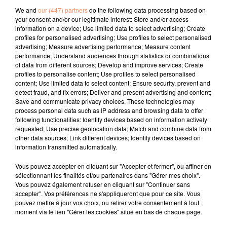
We and
our (447) partners
do the following data processing based on
l’utilisation de ce parasol ont été respectées. De
your consent and/or our legitimate interest: Store and/or access
nombreux relevés ont déjà été effectués samedi par la
information on a device; Use limited data to select advertising; Create
police et une autopsie judiciaire de la victime est
profiles for personalised advertising; Use profiles to select personalised
advertising; Measure advertising performance; Measure content
prévue pour préciser les causes du décès.
performance; Understand audiences through statistics or combinations
fil actus
of data from different sources; Develop and improve services; Create
profiles to personalise content; Use profiles to select personalised
content; Use limited data to select content; Ensure security, prevent and
detect fraud, and fix errors; Deliver and present advertising and content;
4 juillet 2022
Save and communicate privacy choices. These technologies may
Radio Star Live avec Dadju
process personal data such as IP address and browsing data to offer
following functionalities: Identify devices based on information actively
27 juin 2022
requested; Use precise geolocation data; Match and combine data from
Marseille : une application pour mettre en
other data sources; Link different devices; Identify devices based on
relation extras et...
information transmitted automatically.
27 juin 2022
Vous pouvez accepter en cliquant sur "Accepter et fermer", ou affiner en
Le cocholed pour jouer à la pétanque
sélectionnant les finalités et/ou partenaires dans "Gérer mes choix".
Vous pouvez également refuser en cliquant sur "Continuer sans
jusqu'au bout de la nuit !
accepter". Vos préférences ne s'appliqueront que pour ce site. Vous
pouvez mettre à jour vos choix, ou retirer votre consentement à tout
10 mai 2022
moment via le lien "Gérer les cookies" situé en bas de chaque page.
Toulon : des quais électrifiés pour 2023 !