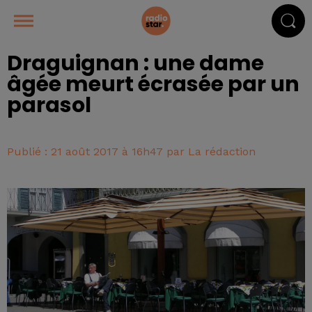
Draguignan : une dame
âgée meurt écrasée par un
parasol
Publié : 21 août 2017 à 16h47 par La rédaction