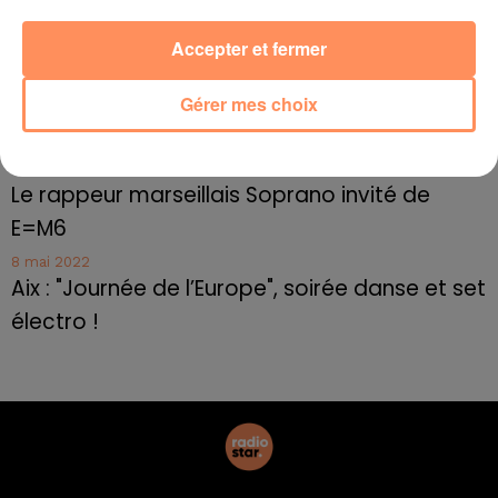
10 mai 2022
Cassis organise sa traditionnelle "Fête du vin"
Accepter et fermer
10 mai 2022
Marseille : appel à témoins pour retrouver
Gérer mes choix
Frédéric Pache
8 mai 2022
Le rappeur marseillais Soprano invité de
E=M6
8 mai 2022
Aix : "Journée de l’Europe", soirée danse et set
électro !