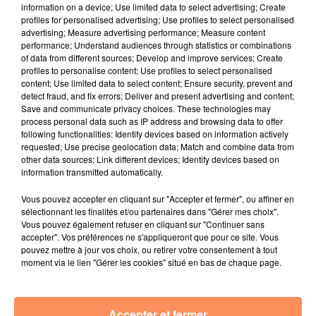
E.F.
information on a device; Use limited data to select advertising; Create
profiles for personalised advertising; Use profiles to select personalised
fil actus
advertising; Measure advertising performance; Measure content
performance; Understand audiences through statistics or combinations
of data from different sources; Develop and improve services; Create
4 juillet 2022
profiles to personalise content; Use profiles to select personalised
Radio Star Live avec Dadju
content; Use limited data to select content; Ensure security, prevent and
detect fraud, and fix errors; Deliver and present advertising and content;
27 juin 2022
Save and communicate privacy choices. These technologies may
Marseille : une application pour mettre en
process personal data such as IP address and browsing data to offer
following functionalities: Identify devices based on information actively
relation extras et...
requested; Use precise geolocation data; Match and combine data from
other data sources; Link different devices; Identify devices based on
27 juin 2022
information transmitted automatically.
Le cocholed pour jouer à la pétanque
Vous pouvez accepter en cliquant sur "Accepter et fermer", ou affiner en
jusqu'au bout de la nuit !
sélectionnant les finalités et/ou partenaires dans "Gérer mes choix".
Vous pouvez également refuser en cliquant sur "Continuer sans
10 mai 2022
accepter". Vos préférences ne s'appliqueront que pour ce site. Vous
Toulon : des quais électrifiés pour 2023 !
pouvez mettre à jour vos choix, ou retirer votre consentement à tout
moment via le lien "Gérer les cookies" situé en bas de chaque page.
10 mai 2022
Cassis organise sa traditionnelle "Fête du vin"
10 mai 2022
Accepter et fermer