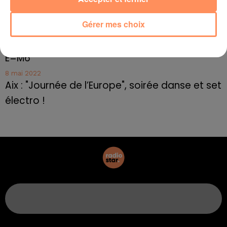
Marseille : appel à témoins pour retrouver
Frédéric Pache
Gérer mes choix
8 mai 2022
Le rappeur marseillais Soprano invité de
E=M6
8 mai 2022
Aix : "Journée de l’Europe", soirée danse et set
électro !