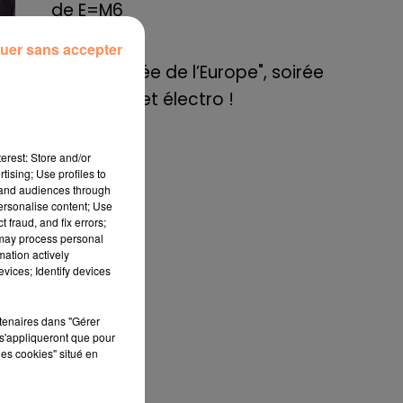
de E=M6
uer sans accepter
8 mai 2022
Aix : "Journée de l’Europe", soirée
danse et set électro !
rdi
erest: Store and/or
tising; Use profiles to
es
tand audiences through
que
personalise content; Use
des
 fraud, and fix errors;
 may process personal
mation actively
vices; Identify devices
ion
ité
par
rtenaires dans "Gérer
s'appliqueront que pour
de
les cookies" situé en
ire