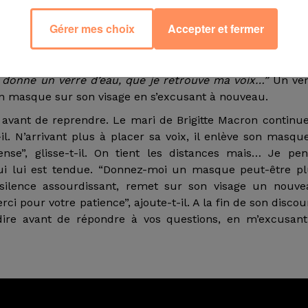
Gérer mes choix
Accepter et fermer
 de l’alternance, Emmanuel Macron commence à tousser. 
ardon, je m’étrangle”, s’excuse-t-il en se retournant vers 
ours est constamment interrompu. A bout, Emmanuel Mac
donne un verre d’eau, que je retrouve ma voix…”
Un ver
son masque sur son visage en s’excusant à nouveau.
té avant de reprendre. Le mari de Brigitte Macron continu
t-il. N’arrivant plus à placer sa voix, il enlève son masqu
pense”, glisse-t-il. On tient les distances mais… Je pe
 qui lui est tendue. “Donnez-moi un masque peut-être p
n silence assourdissant, remet sur son visage un nouv
ci pour votre patience”, ajoute-t-il. A la fin de son discou
 dire avant de répondre à vos questions, en m’excusan