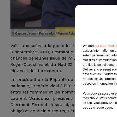
Voilà une scène à laquelle les téléspectateurs des 
We and
our (447) partn
access information on a 
8 septembre 2020, Emmanuel Macron s’est rendu 
select personalised ad
chances de jeunes issus de milieux défavorisés. Au
statistics or combinatio
Roger-Claustres et du Hall 32, un centre de promot
profiles to select person
Deliver and present adv
élèves et des formateurs.
data such as IP address 
requested; Use precise g
Le président de la République était venu accompagn
based on information tra
nationale, Frédéric Vidal à l'Enseignement supérieur
entre les femmes et les hommes, de la Diversité et d
Vous pouvez accepter en 
mes choix". Vous pouvez
Laurent Wauquiez, président de la Région Auverg
ce site. Vous pouvez met
Clermont-Ferrand. Jusqu’ici, tout va bien. Mais aux a
bas de chaque page.
oblige) et en plein discours, s'étouffe en direct. U