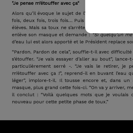
"Je pense m’étouffer avec ça"
Alors qu’il évoque le sujet de l’apprentissage et
fois, deux fois, trois fois… Puis quatre et cinq : “P
élèves. Mais sa toux ne s’arrête pas, et son disc
enlève son masque et demande :
“Si quelqu’un me 
d’eau lui est alors apporté et le Président replace 
“Pardon. Pardon de cela”, souffle-t-il avec difficul
s’étouffer. “Je vais essayer d’aller au bout”, lance-
particulièrement serré -. “Je vais le retirer, je 
m’étouffer avec ça !”, reprend-il en buvant l’eau
léger”, implore-t-il. Il tousse encore et, dans u
masque, plus grand cette fois-ci. “On va y arriver, mer
il conclut : “Voilà quelques mots que je voulais
nouveau pour cette petite phase de toux.”