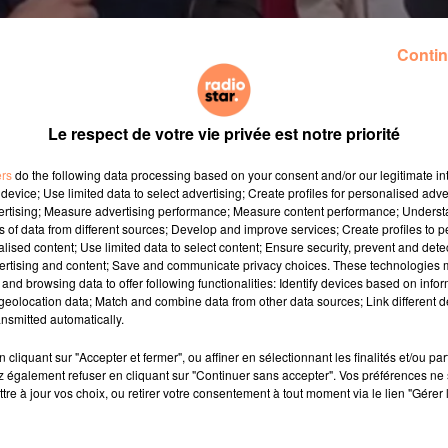
Contin
Le respect de votre vie privée est notre priorité
chaînes d’information en continu ne s’attendaient pas. Ma
ers
do the following data processing based on your consent and/or our legitimate int
device; Use limited data to select advertising; Create profiles for personalised adver
Clermont-Ferrand pour un déplacement sur l’égalité d
vertising; Measure advertising performance; Measure content performance; Unders
 programme ? La visite du lycée de formation aéronauti
ns of data from different sources; Develop and improve services; Create profiles to 
ion des métiers de l'industrie. Le but ? Y rencontrer 
alised content; Use limited data to select content; Ensure security, prevent and detect
ertising and content; Save and communicate privacy choices. These technologies
and browsing data to offer following functionalities: Identify devices based on infor
eolocation data; Match and combine data from other data sources; Link different de
é de trois ministres : Jean-Michel Blanquer à l'Educat
nsmitted automatically.
 et Elisabeth Moreno, ministre déléguée chargée de l'Égal
e l'Égalité des chances. Il a par ailleurs été accueilli 
cliquant sur "Accepter et fermer", ou affiner en sélectionnant les finalités et/ou pa
 également refuser en cliquant sur "Continuer sans accepter". Vos préférences ne 
ne-Rhône-Alpes ainsi que par Olivier Bianchi, maire 
tre à jour vos choix, ou retirer votre consentement à tout moment via le lien "Gérer 
lentours de 12h30, le chef de l’Etat, masqué (crise sanita
ne scène surprenante captée par les caméras de Franceinfo.