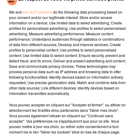
notamment sur des vérifications téléphoniques
concernant Lelandais.
We and
our (447) partners
do the following data processing based on
your consent and/or our legitimate interest: Store and/or access
De la même manière, la justice s’intéresse également
information on a device; Use limited data to select advertising; Create
au cas d‘Antoine Zoia, 16, ans, disparu à Clarensac,
profiles for personalised advertising; Use profiles to select personalised
près de Nîmes (Gard), le 1er mars 2016, et dont on
advertising; Measure advertising performance; Measure content
performance; Understand audiences through statistics or combinations
reste également sans nouvelles.
of data from different sources; Develop and improve services; Create
fil actus
profiles to personalise content; Use profiles to select personalised
content; Use limited data to select content; Ensure security, prevent and
detect fraud, and fix errors; Deliver and present advertising and content;
Save and communicate privacy choices. These technologies may
4 juillet 2022
process personal data such as IP address and browsing data to offer
Radio Star Live avec Dadju
following functionalities: Identify devices based on information actively
requested; Use precise geolocation data; Match and combine data from
27 juin 2022
other data sources; Link different devices; Identify devices based on
Marseille : une application pour mettre en
information transmitted automatically.
relation extras et...
Vous pouvez accepter en cliquant sur "Accepter et fermer", ou affiner en
27 juin 2022
sélectionnant les finalités et/ou partenaires dans "Gérer mes choix".
Le cocholed pour jouer à la pétanque
Vous pouvez également refuser en cliquant sur "Continuer sans
accepter". Vos préférences ne s'appliqueront que pour ce site. Vous
jusqu'au bout de la nuit !
pouvez mettre à jour vos choix, ou retirer votre consentement à tout
moment via le lien "Gérer les cookies" situé en bas de chaque page.
10 mai 2022