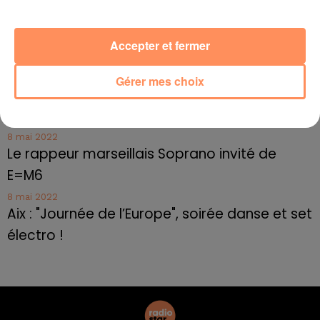
Toulon : des quais électrifiés pour 2023 !
10 mai 2022
Accepter et fermer
Cassis organise sa traditionnelle "Fête du vin"
10 mai 2022
Gérer mes choix
Marseille : appel à témoins pour retrouver
Frédéric Pache
8 mai 2022
Le rappeur marseillais Soprano invité de
E=M6
8 mai 2022
Aix : "Journée de l’Europe", soirée danse et set
électro !