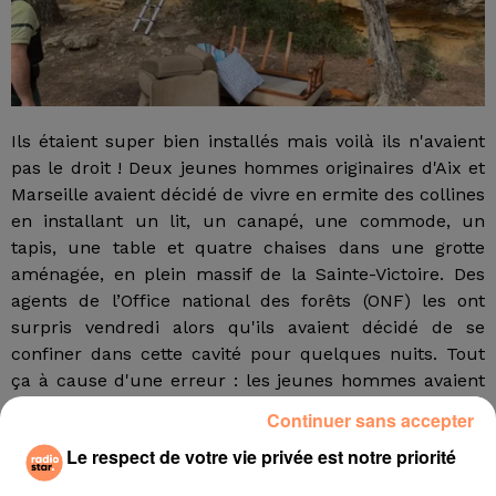
Ils étaient super bien installés mais voilà ils n'avaient
pas le droit ! Deux jeunes hommes originaires d'Aix et
Marseille avaient décidé de vivre en ermite des collines
en installant un lit, un canapé, une commode, un
tapis, une table et quatre chaises dans une grotte
aménagée, en plein massif de la Sainte-Victoire. Des
agents de l’Office national des forêts (ONF) les ont
surpris vendredi alors qu'ils avaient décidé de se
confiner dans cette cavité pour quelques nuits. Tout
ça à cause d'une erreur : les jeunes hommes avaient
décidé de faire un feu au beau milieu du massif
Continuer sans accepter
forestier, interdit au public depuis la fin du mois de
Le respect de votre vie privée est notre priorité
mars.