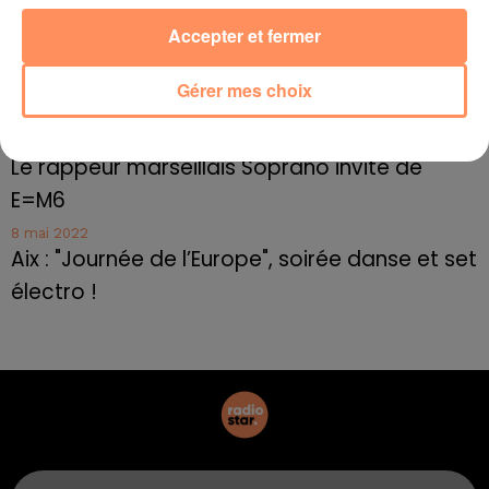
Cassis organise sa traditionnelle "Fête du vin"
Accepter et fermer
10 mai 2022
Marseille : appel à témoins pour retrouver
Gérer mes choix
Frédéric Pache
8 mai 2022
Le rappeur marseillais Soprano invité de
E=M6
8 mai 2022
Aix : "Journée de l’Europe", soirée danse et set
électro !