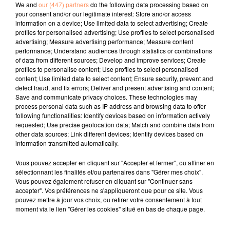
Ils ont écopé de deux amendes chacun : une pour
We and
our (447) partners
do the following data processing based on
non-respect des règles du confinement (de 135 euros)
your consent and/or our legitimate interest: Store and/or access
information on a device; Use limited data to select advertising; Create
et l’autre pour avoir fait du feu dans un massif (de 135
profiles for personalised advertising; Use profiles to select personalised
euros également).
advertising; Measure advertising performance; Measure content
performance; Understand audiences through statistics or combinations
fil actus
of data from different sources; Develop and improve services; Create
profiles to personalise content; Use profiles to select personalised
content; Use limited data to select content; Ensure security, prevent and
4 juillet 2022
detect fraud, and fix errors; Deliver and present advertising and content;
Radio Star Live avec Dadju
Save and communicate privacy choices. These technologies may
process personal data such as IP address and browsing data to offer
27 juin 2022
following functionalities: Identify devices based on information actively
Marseille : une application pour mettre en
requested; Use precise geolocation data; Match and combine data from
other data sources; Link different devices; Identify devices based on
relation extras et...
information transmitted automatically.
27 juin 2022
Vous pouvez accepter en cliquant sur "Accepter et fermer", ou affiner en
Le cocholed pour jouer à la pétanque
sélectionnant les finalités et/ou partenaires dans "Gérer mes choix".
jusqu'au bout de la nuit !
Vous pouvez également refuser en cliquant sur "Continuer sans
accepter". Vos préférences ne s'appliqueront que pour ce site. Vous
10 mai 2022
pouvez mettre à jour vos choix, ou retirer votre consentement à tout
Toulon : des quais électrifiés pour 2023 !
moment via le lien "Gérer les cookies" situé en bas de chaque page.
10 mai 2022