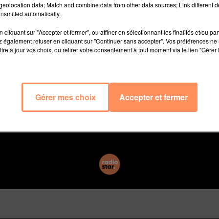
lle année. Deux champions du monde ont intégré la tour
eolocation data; Match and combine data from other data sources; Link different de
nsmitted automatically.
oncerts à l'Arkéa de Bordeaux du 24 au 28 janvier: Kyl
ée par le génie français de 20 ans suite à la publicat
cliquant sur "Accepter et fermer", ou affiner en sélectionnant les finalités et/ou pa
ts nouveaux de la bande". Deux des personnalités françai
 également refuser en cliquant sur "Continuer sans accepter". Vos préférences ne 
tre à jour vos choix, ou retirer votre consentement à tout moment via le lien "Gérer 
champion du monde décroché l'été dernier en Russie.
et les Français pourront apercevoir Mbappé et Descham
e. L'édition 2019 sera rythmée par une nouvelle chans
âte d'entendre les deux champions du monde pousser 
Gérer mes choix
Accepter et fermer