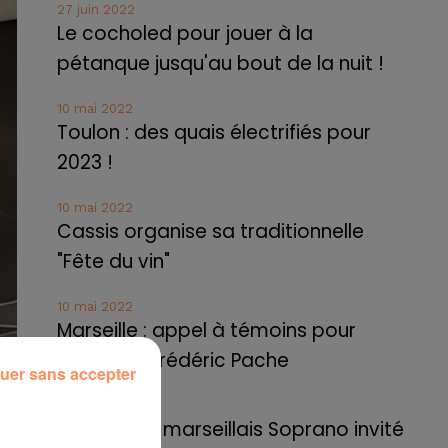
27 juin 2022
Le cocholed pour jouer à la
pétanque jusqu'au bout de la nuit !
10 mai 2022
Toulon : des quais électrifiés pour
2023 !
10 mai 2022
Cassis organise sa traditionnelle
"Fête du vin"
10 mai 2022
Marseille : appel à témoins pour
retrouver Frédéric Pache
uer sans accepter
8 mai 2022
Le rappeur marseillais Soprano invité