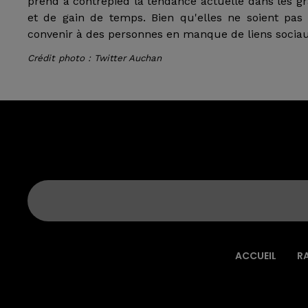
prend à contrepied la tendance actuelle dans les gr
et de gain de temps. Bien qu'elles ne soient pas
convenir à des personnes en manque de liens sociau
Crédit photo : Twitter Auchan
ACCUEIL
R