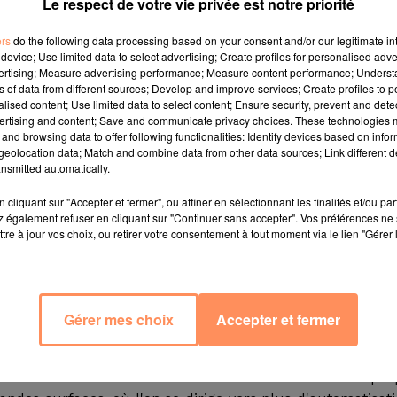
Le respect de votre vie privée est notre priorité
ers
do the following data processing based on your consent and/or our legitimate int
device; Use limited data to select advertising; Create profiles for personalised adver
vertising; Measure advertising performance; Measure content performance; Unders
ns of data from different sources; Develop and improve services; Create profiles to 
alised content; Use limited data to select content; Ensure security, prevent and detect
ertising and content; Save and communicate privacy choices. These technologies
and browsing data to offer following functionalities: Identify devices based on infor
eolocation data; Match and combine data from other data sources; Link different de
nsmitted automatically.
cliquant sur "Accepter et fermer", ou affiner en sélectionnant les finalités et/ou pa
 également refuser en cliquant sur "Continuer sans accepter". Vos préférences ne 
tre à jour vos choix, ou retirer votre consentement à tout moment via le lien "Gérer 
sières voient de nouveau un avenir à leur métier"
. Cori
é Carrefour de Chartres, n'a pas de mots assez positifs p
Gérer mes choix
Accepter et fermer
upermarché, ces caisses autorisent les consommateurs
te avec l'hôte ou l'hôtesse en face d'eux. Un concept 