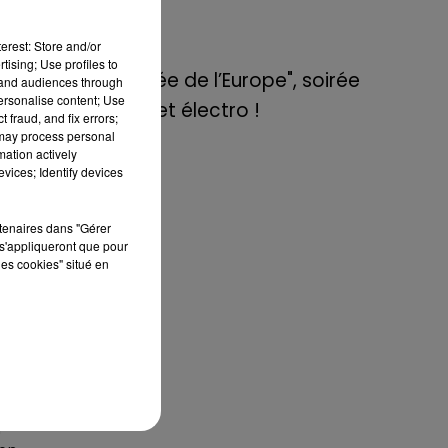
de E=M6
erest: Store and/or
8 mai 2022
tising; Use profiles to
Aix : "Journée de l’Europe", soirée
tand audiences through
personalise content; Use
danse et set électro !
 fraud, and fix errors;
 may process personal
mation actively
vices; Identify devices
rtenaires dans "Gérer
s'appliqueront que pour
les cookies" situé en
nne
our
 à
qui