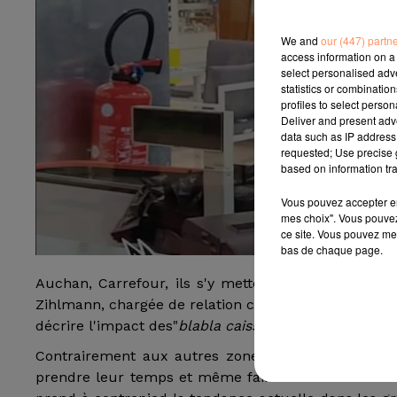
We and
our (447) partn
access information on a 
select personalised ad
statistics or combinatio
profiles to select person
Deliver and present adv
data such as IP address 
requested; Use precise g
based on information tra
Vous pouvez accepter en 
mes choix". Vous pouvez
ce site. Vous pouvez met
bas de chaque page.
Auchan, Carrefour, ils s'y mettent tous ! "
Les cais
Zihlmann, chargée de relation client à l'hypermarch
décrire l'impact des"
blabla caisses"
.
Contrairement aux autres zones de paiement en s
prendre leur temps et même faire un brin de causet