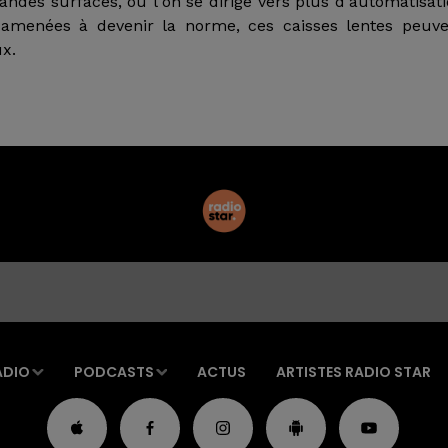
andes surfaces, où l'on se dirige vers plus d'automatisat
 amenées à devenir la norme, ces caisses lentes peuve
x.
ADIO
PODCASTS
ACTUS
ARTISTES RADIO STAR