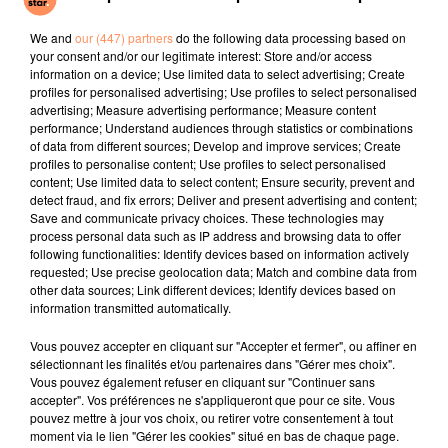
morgue après une tentative de suicide. Son décès
avait pourtant été constaté successivement pas trois
We and
our (447) partners
do the following data processing based on
your consent and/or our legitimate interest: Store and/or access
médecins. Quelques mois plus tard, une femme avait
information on a device; Use limited data to select advertising; Create
été retrouvée vivante dans une morgue en Afrique du
profiles for personalised advertising; Use profiles to select personalised
Sud, plusieurs heures après avoir été déclarée morte,
advertising; Measure advertising performance; Measure content
performance; Understand audiences through statistics or combinations
suite à un accident de la route.
of data from different sources; Develop and improve services; Create
fil actus
profiles to personalise content; Use profiles to select personalised
content; Use limited data to select content; Ensure security, prevent and
detect fraud, and fix errors; Deliver and present advertising and content;
Save and communicate privacy choices. These technologies may
4 juillet 2022
process personal data such as IP address and browsing data to offer
Radio Star Live avec Dadju
following functionalities: Identify devices based on information actively
requested; Use precise geolocation data; Match and combine data from
27 juin 2022
other data sources; Link different devices; Identify devices based on
Marseille : une application pour mettre en
information transmitted automatically.
relation extras et...
Vous pouvez accepter en cliquant sur "Accepter et fermer", ou affiner en
27 juin 2022
sélectionnant les finalités et/ou partenaires dans "Gérer mes choix".
Le cocholed pour jouer à la pétanque
Vous pouvez également refuser en cliquant sur "Continuer sans
accepter". Vos préférences ne s'appliqueront que pour ce site. Vous
jusqu'au bout de la nuit !
pouvez mettre à jour vos choix, ou retirer votre consentement à tout
moment via le lien "Gérer les cookies" situé en bas de chaque page.
10 mai 2022