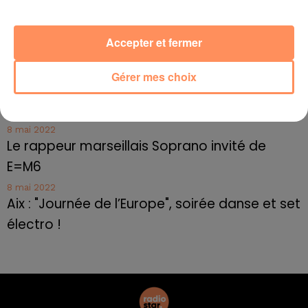
Toulon : des quais électrifiés pour 2023 !
10 mai 2022
Accepter et fermer
Cassis organise sa traditionnelle "Fête du vin"
10 mai 2022
Gérer mes choix
Marseille : appel à témoins pour retrouver
Frédéric Pache
8 mai 2022
Le rappeur marseillais Soprano invité de
E=M6
8 mai 2022
Aix : "Journée de l’Europe", soirée danse et set
électro !