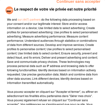
Continuer sans accepter
mètres en contrebas de la route. Mais selon le site
d'informations
e-Metropolitain
, il a été déclaré mort
Le respect de votre vie privée est notre priorité
dans un premier temps. Et lorsque les médecins
urgentistes ont débranché l'appareil de réanimation
We and
our (447) partners
do the following data processing based on
your consent and/or our legitimate interest: Store and/or access
cardiaque, le coeur du jeune homme s'est remis à
information on a device; Use limited data to select advertising; Create
battre. Selon le site d'informations, les deux motards
profiles for personalised advertising; Use profiles to select personalised
sont dans un état critique.
advertising; Measure advertising performance; Measure content
performance; Understand audiences through statistics or combinations
of data from different sources; Develop and improve services; Create
Les gendarmes sont en charge de l'enquête qui doit
profiles to personalise content; Use profiles to select personalised
déterminer comment la moto a pu s'accidenter seule.
content; Use limited data to select content; Ensure security, prevent and
detect fraud, and fix errors; Deliver and present advertising and content;
fil actus
Save and communicate privacy choices. These technologies may
process personal data such as IP address and browsing data to offer
following functionalities: Identify devices based on information actively
4 juillet 2022
requested; Use precise geolocation data; Match and combine data from
Radio Star Live avec Dadju
other data sources; Link different devices; Identify devices based on
information transmitted automatically.
27 juin 2022
Marseille : une application pour mettre en
Vous pouvez accepter en cliquant sur "Accepter et fermer", ou affiner en
sélectionnant les finalités et/ou partenaires dans "Gérer mes choix".
relation extras et...
Vous pouvez également refuser en cliquant sur "Continuer sans
accepter". Vos préférences ne s'appliqueront que pour ce site. Vous