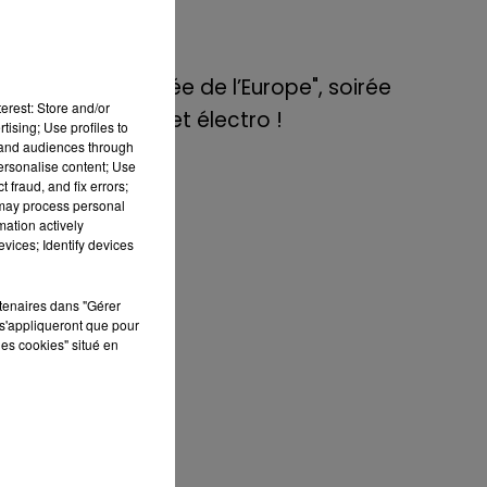
de E=M6
'en
ce.
8 mai 2022
ans
Aix : "Journée de l’Europe", soirée
erest: Store and/or
danse et set électro !
tising; Use profiles to
qui
tand audiences through
est
personalise content; Use
 fraud, and fix errors;
our
 may process personal
an-
mation actively
des
vices; Identify devices
rtenaires dans "Gérer
ait
s'appliqueront que pour
 le
les cookies" situé en
ait
ice
s).
 la