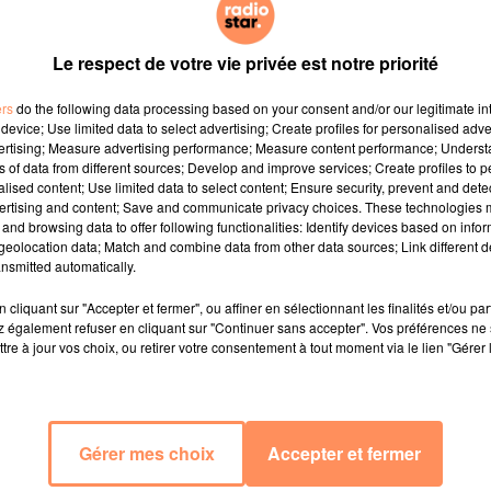
une onzième saison très attendue sur TF1. Rappelons qu
2020, l'édition de DALS avait dû être annulée dans l'urgen
Le respect de votre vie privée est notre priorité
ères de Télé Loisirs, la production met les petits plats d
si qu'un casting de rêve !
ers
do the following data processing based on your consent and/or our legitimate int
device; Use limited data to select advertising; Create profiles for personalised adver
lle Combal rempile à l'animation... sans Karine Ferri, 
vertising; Measure advertising performance; Measure content performance; Unders
 Du côté du jury, ça bouge encore un peu plus. Shy'm 
ns of data from different sources; Develop and improve services; Create profiles to 
alised content; Use limited data to select content; Ensure security, prevent and detect
 fois d'un adorable petit garçon dont le prénom n'a p
ertising and content; Save and communicate privacy choices. These technologies
s juger les performances des candidats, tout comme Je
and browsing data to offer following functionalities: Identify devices based on infor
isions. Enfin, rappelons que Patrick Dupond est mort 
eolocation data; Match and combine data from other data sources; Link different de
nsmitted automatically.
'âge de 61 ans...
cliquant sur "Accepter et fermer", ou affiner en sélectionnant les finalités et/ou pa
présent depuis la toute première saison de DALS, devr
 également refuser en cliquant sur "Continuer sans accepter". Vos préférences ne 
e l'Opéra de Paris, devrait rejoindre le jury, tout comme
tre à jour vos choix, ou retirer votre consentement à tout moment via le lien "Gérer 
ge de cette prochaine édition de Danse avec les stars ser
uatre fois le concours de TF1 (saison 5 avec son compl
 7 avec Laurent Maistret et saison 9 avec Clément Rémien
a Ikonomova devient jurée, une nouvelle danseuse devrait
Gérer mes choix
Accepter et fermer