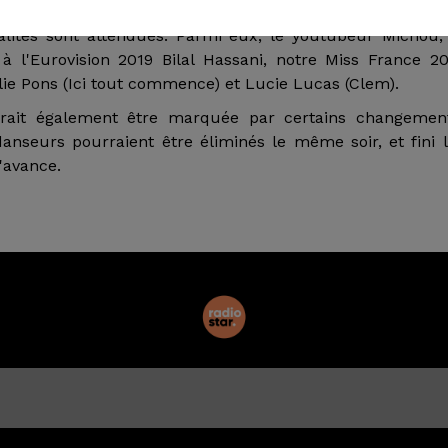
ting de cette prochaine édition, quelques noms ont fui
alités sont attendues. Parmi eux, le youtubeur Michou,
 l'Eurovision 2019 Bilal Hassani, notre Miss France 2
e Pons (Ici tout commence) et Lucie Lucas (Clem).
rait également être marquée par certains changement
seurs pourraient être éliminés le même soir, et fini 
l'avance.