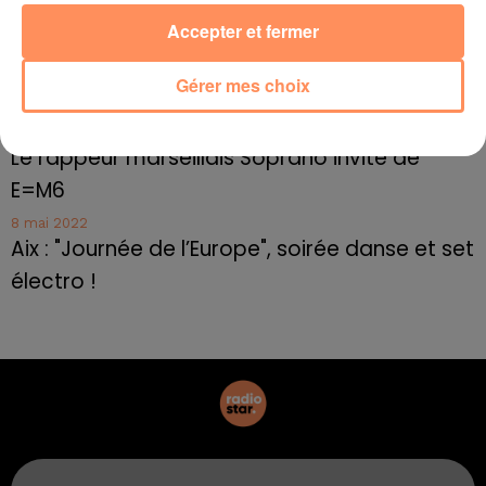
Cassis organise sa traditionnelle "Fête du vin"
Accepter et fermer
10 mai 2022
Marseille : appel à témoins pour retrouver
Gérer mes choix
Frédéric Pache
8 mai 2022
Le rappeur marseillais Soprano invité de
E=M6
8 mai 2022
Aix : "Journée de l’Europe", soirée danse et set
électro !