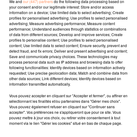
We and
our (447) partners
do the following data processing based on
restaurants, dans un communiqué de presse. Cette
your consent and/or our legitimate interest: Store and/or access
information on a device; Use limited data to select advertising; Create
édition limitée sera disponible au printemps prochain,
profiles for personalised advertising; Use profiles to select personalised
au prix de 60 dollars, soit environ 55 euros.
advertising; Measure advertising performance; Measure content
fil actus
performance; Understand audiences through statistics or combinations
of data from different sources; Develop and improve services; Create
profiles to personalise content; Use profiles to select personalised
content; Use limited data to select content; Ensure security, prevent and
4 juillet 2022
detect fraud, and fix errors; Deliver and present advertising and content;
Radio Star Live avec Dadju
Save and communicate privacy choices. These technologies may
process personal data such as IP address and browsing data to offer
27 juin 2022
following functionalities: Identify devices based on information actively
Marseille : une application pour mettre en
requested; Use precise geolocation data; Match and combine data from
other data sources; Link different devices; Identify devices based on
relation extras et...
information transmitted automatically.
27 juin 2022
Vous pouvez accepter en cliquant sur "Accepter et fermer", ou affiner en
Le cocholed pour jouer à la pétanque
sélectionnant les finalités et/ou partenaires dans "Gérer mes choix".
jusqu'au bout de la nuit !
Vous pouvez également refuser en cliquant sur "Continuer sans
accepter". Vos préférences ne s'appliqueront que pour ce site. Vous
10 mai 2022
pouvez mettre à jour vos choix, ou retirer votre consentement à tout
Toulon : des quais électrifiés pour 2023 !
moment via le lien "Gérer les cookies" situé en bas de chaque page.
10 mai 2022