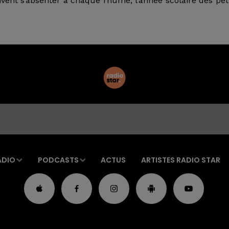
oivent s’absenter à chaque rhume, l’année scolaire des pet
ADIO
PODCASTS
ACTUS
ARTISTES RADIO STAR