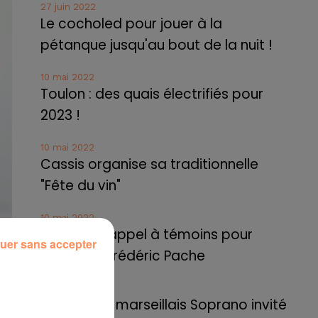
27 juin 2022
Le cocholed pour jouer à la
pétanque jusqu'au bout de la nuit !
10 mai 2022
Toulon : des quais électrifiés pour
2023 !
10 mai 2022
Cassis organise sa traditionnelle
"Fête du vin"
10 mai 2022
Marseille : appel à témoins pour
uer sans accepter
retrouver Frédéric Pache
8 mai 2022
Le rappeur marseillais Soprano invité