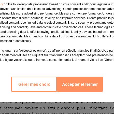
, surtout à l'approche de la période hivernale, comme
ers
do the following data processing based on your consent and/or our legitimate int
device; Use limited data to select advertising; Create profiles for personalised adver
e-tête auquel sont confrontés tout aussi bien parent
vertising; Measure advertising performance; Measure content performance; Unders
culière. Certains symptômes déclenchés par le coronavi
ns of data from different sources; Develop and improve services; Create profiles to 
gnes que contractent régulièrement les enfants.
alised content; Use limited data to select content; Ensure security, prevent and detect
ertising and content; Save and communicate privacy choices. These technologies
lève présente des symptômes, il est évincé de l’école et d
and browsing data to offer following functionalities: Identify devices based on infor
rze jours",
explique Guislaine David, secrétaire générale
eolocation data; Match and combine data from other data sources; Link different de
nsmitted automatically.
ymptômes évocateurs, le protocole sanitaire mis en pl
 effectivement qu’il faut immédiatement isoler l’élève
cliquant sur "Accepter et fermer", ou affiner en sélectionnant les finalités et/ou pa
à l’école ou dans l’établissement qu’après avis médical o
 également refuser en cliquant sur "Continuer sans accepter". Vos préférences ne 
tre à jour vos choix, ou retirer votre consentement à tout moment via le lien "Gérer 
quée dans le même protocole indique
"Survenue brutale d
tion respiratoire aigüe avec fièvre ou sensation de fièv
e, maux de tête inhabituels, diminution ou perte du goût
Gérer mes choix
Accepter et fermer
nt, difficile d’imaginer comment un parent pourrait, d
école.
emaine après la rentrée, on tire la sonnette d’alarme : 
e retrouver devant un afflux encore plus important av