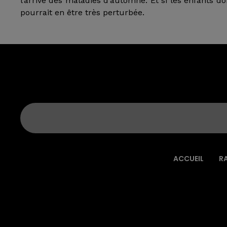
l’arrivé des maladies d’automne. Et si les enfants d
pourrait en être très perturbée.
ACCUEIL
R