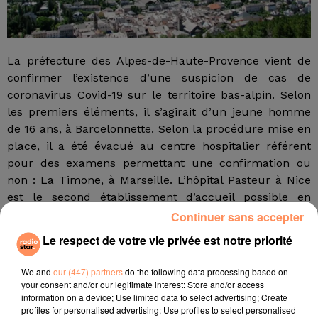
La préfecture des Alpes-de-Haute-Provence vient de
confirmer l’existence d’une suspicion de cas de
coronavirus Covid-19 sur le territoire bas-alpin. Selon
les premiers éléments, il s’agirait d’un jeune homme
de 16 ans, à Barcelonnette. Selon la procédure mise en
place, il a été évacué au centre hospitalier référent
pour des examens permettant une confirmation ou
non : La Timone, à Marseille. L’hôpital Pasteur à Nice
est le second établissement d’accueil possible en
Provence-Alpes-Côte d’Azur. Sollicitée, l’Agence
Continuer sans accepter
régionale de santé (ARS) Paca rappelle que seuls les
Le respect de votre vie privée est notre priorité
cas avérés font l’objet d’une communication par le
ministère de la Santé.
We and
our (447) partners
do the following data processing based on
your consent and/or our legitimate interest: Store and/or access
fil actus
information on a device; Use limited data to select advertising; Create
profiles for personalised advertising; Use profiles to select personalised