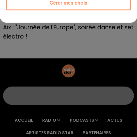
Le rappeur marseillais Soprano invité de
Gérer mes choix
E=M6
8 mai 2022
Aix : "Journée de l’Europe", soirée danse et set
électro !
ACCUEIL
RADIO
PODCASTS
ACTUS
ARTISTES RADIO STAR
PARTENAIRES