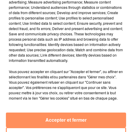
advertising; Measure advertising performance; Measure content
4 juillet 2022
performance; Understand audiences through statistics or combinations
Radio Star Live avec Dadju
of data from different sources; Develop and improve services; Create
profiles to personalise content; Use profiles to select personalised
27 juin 2022
content; Use limited data to select content; Ensure security, prevent and
Marseille : une application pour mettre en
detect fraud, and fix errors; Deliver and present advertising and content;
Save and communicate privacy choices. These technologies may
relation extras et...
process personal data such as IP address and browsing data to offer
following functionalities: Identify devices based on information actively
27 juin 2022
requested; Use precise geolocation data; Match and combine data from
Le cocholed pour jouer à la pétanque
other data sources; Link different devices; Identify devices based on
jusqu'au bout de la nuit !
information transmitted automatically.
10 mai 2022
Vous pouvez accepter en cliquant sur "Accepter et fermer", ou affiner en
Toulon : des quais électrifiés pour 2023 !
sélectionnant les finalités et/ou partenaires dans "Gérer mes choix".
Vous pouvez également refuser en cliquant sur "Continuer sans
10 mai 2022
accepter". Vos préférences ne s'appliqueront que pour ce site. Vous
Cassis organise sa traditionnelle "Fête du vin"
pouvez mettre à jour vos choix, ou retirer votre consentement à tout
moment via le lien "Gérer les cookies" situé en bas de chaque page.
10 mai 2022
Marseille : appel à témoins pour retrouver
Frédéric Pache
Accepter et fermer
8 mai 2022