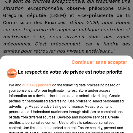
"Ce sont de chiffres exceptionnels, qui traduisent une
situation exceptionnelle,
observe philosophe Olivia
Grégoire, députée (LREM) et vice-présidente de la
Commission des Finances.
Début 2020, nous étions
sur une trajectoire de dépense publique contrôlée et
maîtrisable ; là, nous arrivons dans des zones
méconnues. C'est préoccupant, car il faudra des
années pour retrouver nos niveaux antérieurs…"
Continuer sans accepter
Calculette en main, cela se chiffre :
"Un mois de
Le respect de votre vie privée est notre priorité
confinement, c'est au moins 3 points de PIB en moins,
soit environ 70 milliards d'euros",
indique un haut
We and
our (447) partners
do the following data processing based on
fonctionnaire de Bercy.
"Tout ce qui était projeté
your consent and/or our legitimate interest: Store and/or access
comme trajectoire de finances publiques avant cette
information on a device; Use limited data to select advertising; Create
crise est forcément caduc, c'est clair",
soupire le
profiles for personalised advertising; Use profiles to select personalised
advertising; Measure advertising performance; Measure content
rapporteur du Budget.
performance; Understand audiences through statistics or combinations
of data from different sources; Develop and improve services; Create
Timide lueur d'espoir dans ce tableau très sombre de
profiles to personalise content; Use profiles to select personalised
content; Use limited data to select content; Ensure security, prevent and
l'économie tricolore : la France emprunte à des taux
detect fraud, and fix errors; Deliver and present advertising and content;