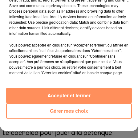
faibles, signe que les fondamentaux de son économie
Save and communicate privacy choices. These technologies may
sont toujours jugés solides.
"Nous n'avons pas de
process personal data such as IP address and browsing data to offer
following functionalities: Identify devices based on information actively
difficultés à émettre de la dette à bonne condition",
requested; Use precise geolocation data; Match and combine data from
indique Laurent Saint-Martin. Qui s'empresse d'ajouter
other data sources; Link different devices; Identify devices based on
:
"Mais la question se trouve sur le moyen-long-terme
information transmitted automatically.
: cet endettement à 115 % du PIB, sera-t-on capable
Vous pouvez accepter en cliquant sur "Accepter et fermer", ou affiner en
de le faire redescendre ? Il est encore trop tôt pour le
sélectionnant les finalités et/ou partenaires dans "Gérer mes choix".
dire…"
Vous pouvez également refuser en cliquant sur "Continuer sans
accepter". Vos préférences ne s'appliqueront que pour ce site. Vous
fil actus
pouvez mettre à jour vos choix, ou retirer votre consentement à tout
moment via le lien "Gérer les cookies" situé en bas de chaque page.
4 juillet 2022
Radio Star Live avec Dadju
Accepter et fermer
27 juin 2022
Marseille : une application pour mettre en
Gérer mes choix
relation extras et...
27 juin 2022
Le cocholed pour jouer à la pétanque