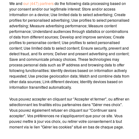
dans tout le pays, sur 17 000. La liste des bureaux
We and
our (447) partners
do the following data processing based on
ouverts est mise à jour sur le site laposte.fr. Au Sénat,
your consent and/or our legitimate interest: Store and/or access
information on a device; Use limited data to select advertising; Create
Philippe Wahl a notamment été très critiqué par des
profiles for personalised advertising; Use profiles to select personalised
élus des zones rurales, où de nombreux bureaux ont
advertising; Measure advertising performance; Measure content
été fermés.
performance; Understand audiences through statistics or combinations
of data from different sources; Develop and improve services; Create
La Poste a aussi confirmé qu'elle allait augmenter la
profiles to personalise content; Use profiles to select personalised
content; Use limited data to select content; Ensure security, prevent and
fréquence de distribution de la presse, du courrier et
detect fraud, and fix errors; Deliver and present advertising and content;
des colis, qui avait été réduite aux mercredi, jeudi et
Save and communicate privacy choices. These technologies may
vendredi. Pour la presse, elle a ajouté un jour cette
process personal data such as IP address and browsing data to offer
following functionalities: Identify devices based on information actively
semaine, et va distribuer les journaux cinq jours par
requested; Use precise geolocation data; Match and combine data from
semaine à partir du 14 avril. Le groupe entend
other data sources; Link different devices; Identify devices based on
également distribuer progressivement les colis et le
information transmitted automatically.
courrier quatre jours par semaine, «et puis au-delà à
Vous pouvez accepter en cliquant sur "Accepter et fermer", ou affiner en
cinq jours» selon Philippe Wahl, qui ne s'est engagé
sélectionnant les finalités et/ou partenaires dans "Gérer mes choix".
sur aucune échéance.
Vous pouvez également refuser en cliquant sur "Continuer sans
accepter". Vos préférences ne s'appliqueront que pour ce site. Vous
Quant aux colis restés en souffrance dans des
pouvez mettre à jour vos choix, ou retirer votre consentement à tout
bureaux de poste fermés, ils vont être récupérés et
moment via le lien "Gérer les cookies" situé en bas de chaque page.
réexpédiés aux destinataires, a relevé le responsable.