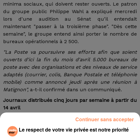
minima sociaux, qui doivent rester ouverts. Le patron
du groupe public Philippe Wahl a expliqué mercredi
lors d'une audition au Sénat qu'il entendait
maintenant "passer à la troisième phase". "Dès cette
semaine", le groupe entend ainsi porter le nombre de
bureaux opérationnels à 2 500.
"La Poste va poursuivre ses efforts afin que soient
ouverts d'ici la fin du mois d'avril 5.000 bureaux de
poste avec des organisations et des niveaux de service
adaptés (courrier, colis, Banque Postale et téléphonie
mobile) comme annoncé jeudi après une réunion à
Matignon",
a-t-il confirmé dans un communiqué.
Journaux distribués cinq jours par semaine à partir du
14 avril
En ajoutant les réseaux partenaires --relais postes
Continuer sans accepter
commerçants et agences communales--, l'objectif est
Le respect de votre vie privée est notre priorité
d'avoir 10 000 points de contact postaux accessibles