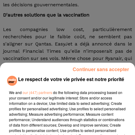
les décisions gouvernementales.
D'autres solutions que la vaccination
Les compagnies low cost, particulièrement
recherchées pour le faible coût, ne semblent pas
s'aligner sur Qantas. EasyJet a déjà annoncé dans le
journal Financial Times qu'elle n'imposerait pas de
vaccination sur ses vols. Même chose pour Ryanair, qui
expliquait chez Euronews qu'aucun certificat de
Continuer sans accepter
vaccination ne sera exigé pour les vols en Union
Le respect de votre vie privée est notre priorité
Européenne. On peut alors se demander si un vol
moins cher présente un plus grand risque de
We and
our (447) partners
do the following data processing based on
contamination.
your consent and/or our legitimate interest: Store and/or access
information on a device; Use limited data to select advertising; Create
Mais d'autres compagnies ont trouvé une parade à la
profiles for personalised advertising; Use profiles to select personalised
vaccination. C'est le cas de trois groupes, qui évoquent
advertising; Measure advertising performance; Measure content
la mise en place d'un "passeport santé", qui
performance; Understand audiences through statistics or combinations
of data from different sources; Develop and improve services; Create
centraliserait numériquement les données des
profiles to personalise content; Use profiles to select personalised
passagers sur la Covid-19. Il pourrait récapituler les