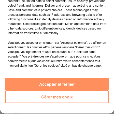
content; Use limited data to select content; Ensure security, prevent and
tests réalisés. Pour l'heure, 170 aéroports du monde
detect fraud, and fix errors; Deliver and present advertising and content;
Save and communicate privacy choices. These technologies may
entier se disent prêts à reconnaître ce système.
process personal data such as IP address and browsing data to offer
following functionalities: Identify devices based on information actively
Certains réclament d'ajouter le vaccin à ce passeport
requested; Use precise geolocation data; Match and combine data from
santé, mais craignent pour la confidentialité. Les plus
other data sources; Link different devices; Identify devices based on
angoissés évoquent une vaccination obligatoire qui ne
information transmitted automatically.
dit pas son nom. Plus radical encore, le passeport
Vous pouvez accepter en cliquant sur "Accepter et fermer", ou affiner en
médical numérique, testé à Londres actuellement,
sélectionnant les finalités et/ou partenaires dans "Gérer mes choix".
serait soutenu par le forum de Davos, organisation au
Vous pouvez également refuser en cliquant sur "Continuer sans
accepter". Vos préférences ne s'appliqueront que pour ce site. Vous
cœur du documentaire Hold-up.
pouvez mettre à jour vos choix, ou retirer votre consentement à tout
fil actus
moment via le lien "Gérer les cookies" situé en bas de chaque page.
4 juillet 2022
Accepter et fermer
Radio Star Live avec Dadju
27 juin 2022
Gérer mes choix
Marseille : une application pour mettre en
relation extras et...