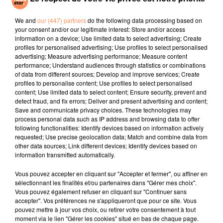
accélérer le déclin de l'industrie de la viande canine
dans son ensemble".
We and
our (447) partners
do the following data processing based on
your consent and/or our legitimate interest: Store and/or access
70% des Sud-Coréens ne mangent pas de viande de
information on a device; Use limited data to select advertising; Create
chien
profiles for personalised advertising; Use profiles to select personalised
advertising; Measure advertising performance; Measure content
La viande de chien fait depuis longtemps partie de la
performance; Understand audiences through statistics or combinations
tradition culinaire de la Corée du Sud, où environ un
of data from different sources; Develop and improve services; Create
profiles to personalise content; Use profiles to select personalised
million de chiens sont mangés chaque année, selon les
content; Use limited data to select content; Ensure security, prevent and
estimations. Néanmoins, cet usage décline. De plus en
detect fraud, and fix errors; Deliver and present advertising and content;
plus de Sud-Coréens considèrent que le chien est
Save and communicate privacy choices. These technologies may
process personal data such as IP address and browsing data to offer
l'ami de l'homme plutôt qu'un animal de ferme
following functionalities: Identify devices based on information actively
destiné à finir dans l'assiette. La pratique devient
requested; Use precise geolocation data; Match and combine data from
taboue chez les jeunes générations et les défenseurs
other data sources; Link different devices; Identify devices based on
information transmitted automatically.
des droits des animaux se font davantage entendre.
Selon une étude menée en 2017, 70% des Sud-
Vous pouvez accepter en cliquant sur "Accepter et fermer", ou affiner en
sélectionnant les finalités et/ou partenaires dans "Gérer mes choix".
Coréens ne mangent pas de viande de chien. Mais
Vous pouvez également refuser en cliquant sur "Continuer sans
seuls 40% estiment qu'il faut interdire cette pratique.
accepter". Vos préférences ne s'appliqueront que pour ce site. Vous
Environ 65% des personnes interrogées estimaient
pouvez mettre à jour vos choix, ou retirer votre consentement à tout
moment via le lien "Gérer les cookies" situé en bas de chaque page.
aussi qu'il fallait élever et abattre les chiens dans de