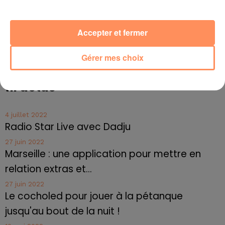
meilleures conditions. Il n'y a pas de loi réglementant
l'abattage des chiens en Corée du Sud. Les éleveurs
Accepter et fermer
demandent au gouvernement de soumettre le secteur
à la même règlementation que le bétail mais les
Gérer mes choix
défenseurs des animaux exigent son abolition pure et
simple.
fil actus
4 juillet 2022
Radio Star Live avec Dadju
27 juin 2022
Marseille : une application pour mettre en
relation extras et...
27 juin 2022
Le cocholed pour jouer à la pétanque
jusqu'au bout de la nuit !