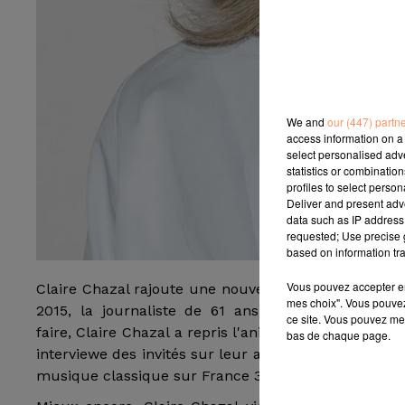
We and
our (447) partn
access information on a 
select personalised ad
statistics or combinatio
profiles to select person
Deliver and present adv
data such as IP address 
requested; Use precise g
based on information tra
Vous pouvez accepter en 
Claire Chazal rajoute une nouvelle corde à son arc
mes choix". Vous pouvez
2015, la journaliste de 61 ans a décidé de se ra
ce site. Vous pouvez met
faire, Claire Chazal a repris l'animation d'
Entrée libr
bas de chaque page.
interviewe des invités sur leur actualité culturelle. 
musique classique sur France 3 en février 2016.