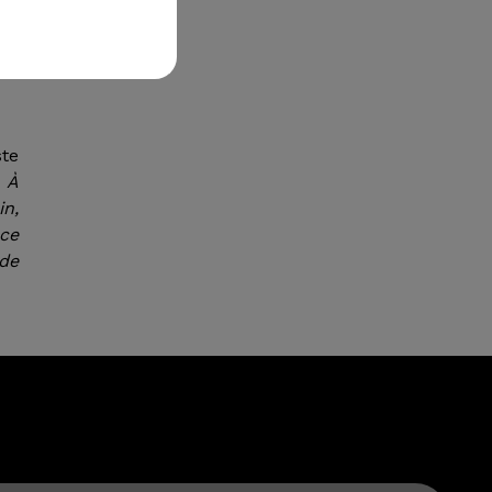
é à
tre
 le
te
. À
in,
nce
 de