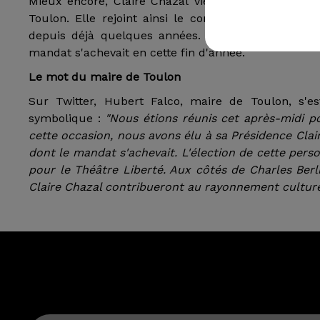
Mieux encore, Claire Chazal vient d'être élue Prés
Toulon. Elle rejoint ainsi le comédien Charles Berl
depuis déjà quelques années. L'ex-compagne de Pa
mandat s'achevait en cette fin d'année.
Le mot du maire de Toulon
Sur Twitter, Hubert Falco, maire de Toulon, s'es
symbolique :
"Nous étions réunis cet après-midi po
cette occasion, nous avons élu à sa Présidence Cla
dont le mandat s'achevait. L'élection de cette per
pour le Théâtre Liberté. Aux côtés de Charles Berl
Claire Chazal contribueront au rayonnement culturel