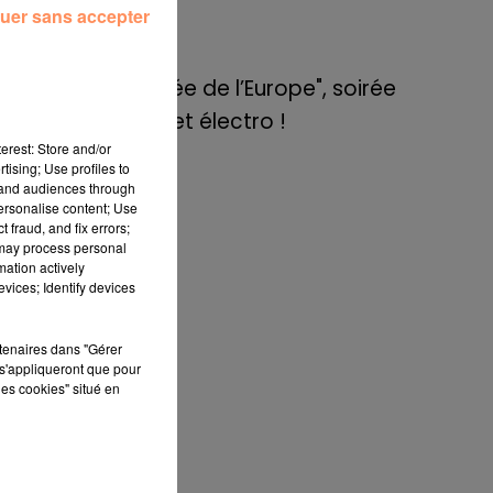
de E=M6
uer sans accepter
8 mai 2022
Aix : "Journée de l’Europe", soirée
danse et set électro !
erest: Store and/or
tising; Use profiles to
tand audiences through
personalise content; Use
 fraud, and fix errors;
 may process personal
mation actively
vices; Identify devices
rtenaires dans "Gérer
bre
s'appliqueront que pour
ce
les cookies" situé en
lle
 la