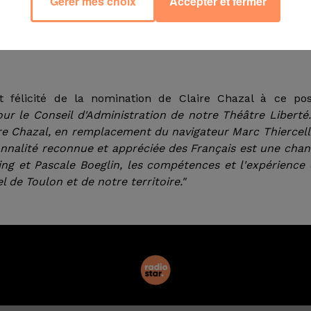
Gérer mes choix
Accepter et fermer
idente du Conseil d'administration du théâtre Le Libert
ing et l'éditrice Pascale Boeglin, co-directeurs du théâ
trick Poivre d'Arvor succède à Marc Thiercellin, dont
t félicité de la nomination de Claire Chazal à ce pos
ur le Conseil d'Administration de notre Théâtre Liberté
ire Chazal, en remplacement du navigateur Marc Thiercell
sonnalité reconnue et appréciée des Français est une cha
ing et Pascale Boeglin, les compétences et l'expérience
 de Toulon et de notre territoire."