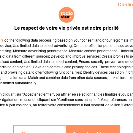
Contin
Le respect de votre vie privée est notre priorité
ers
do the following data processing based on your consent and/or our legitimate int
device; Use limited data to select advertising; Create profiles for personalised adver
vertising; Measure advertising performance; Measure content performance; Unders
ns of data from different sources; Develop and improve services; Create profiles to 
alised content; Use limited data to select content; Ensure security, prevent and detect
ertising and content; Save and communicate privacy choices. These technologies
and browsing data to offer following functionalities: Identify devices based on infor
eolocation data; Match and combine data from other data sources; Link different de
nsmitted automatically.
cliquant sur "Accepter et fermer", ou affiner en sélectionnant les finalités et/ou pa
. Depuis son départ du journal télévisé de TF1 en septem
 également refuser en cliquant sur "Continuer sans accepter". Vos préférences ne 
pprocher de sa principale passion : la culture. Pour 
tre à jour vos choix, ou retirer votre consentement à tout moment via le lien "Gérer 
e
sur France 5, une émission quotidienne dans laquelle e
Aussi, la journaliste a animé la cérémonie des Victoires de