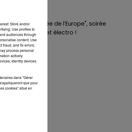
de E=M6
8 mai 2022
Aix : "Journée de l’Europe", soirée
erest: Store and/or
tising; Use profiles to
danse et set électro !
tand audiences through
 la
personalise content; Use
 fraud, and fix errors;
 may process personal
mation actively
vices; Identify devices
 et
eur
les
rtenaires dans "Gérer
s'appliqueront que pour
les cookies" situé en
 de
 au
ilm
iel