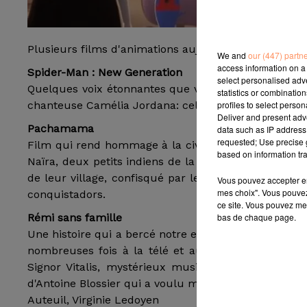
Plusieurs films d'animations aujourd'hui sortent dans
We and
our (447) partn
access information on a 
Spider-Man : New Generation
select personalised ad
Quelques voix étonnantes que vous reconnaîtrez ce
statistics or combinatio
profiles to select person
chanteuse Camélia Jordana: celles des footballeurs
Deliver and present adv
Pachamama
data such as IP address 
requested; Use precise g
Film qui rend hommage à la civilisation de l’Amériq
based on information tra
Naïra, deux petits indiens de la Cordillère des And
de leur village, confisqué par les Incas. Leur quêt
Vous pouvez accepter en 
mes choix". Vous pouvez
conquistadors.
ce site. Vous pouvez met
bas de chaque page.
Rémi sans famille
Une histoire qui a bercé notre enfance, tirée du ro
nombreuses fois à la télé et au cinéma... Rémi, o
Signor Vitalis, mystérieux musicien ambulant. Il 
d'Antoine Blossier qui a voulu moderniser le roman, 
Auteuil, Virginie Ledoyen