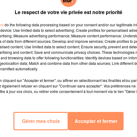
Le respect de votre vie privée est notre priorité
 les salles :
ers
do the following data processing based on your consent and/or our legitimate int
device; Use limited data to select advertising; Create profiles for personalised adver
vertising; Measure advertising performance; Measure content performance; Unders
rtainement aux côtés de l'humoriste Stéphane Bak et de
ns of data from different sources; Develop and improve services; Create profiles to 
alised content; Use limited data to select content; Ensure security, prevent and detect
 Olivier Giroud et Kimpembé
ertising and content; Save and communicate privacy choices. These technologies
and browsing data to offer following functionalities: Identify devices based on infor
eolocation data; Match and combine data from other data sources; Link different de
ue Latine précolombienne à travers l'histoire de Tepulpaï
nsmitted automatically.
es, partis à la poursuite de la Pachamama, totem protect
e les mènera jusqu’à Cuzco, capitale royale assiégée par 
cliquant sur "Accepter et fermer", ou affiner en sélectionnant les finalités et/ou pa
 également refuser en cliquant sur "Continuer sans accepter". Vos préférences ne 
tre à jour vos choix, ou retirer votre consentement à tout moment via le lien "Gérer 
man "Sans famille" d'Hector Malot paru en 1878 et adapté
rphelin de 10 ans arraché à sa mère adoptive et confié
va apprendre la vie de saltimbanque . . Découvrez le f
Gérer mes choix
Accepter et fermer
en lui donnant une dimension de conte ... Au casting: Dan