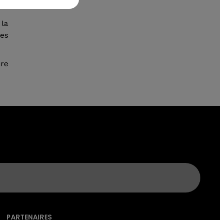
la
es
ire
PARTENAIRES